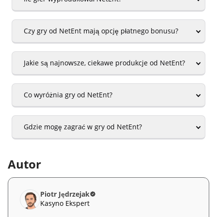
Czy gry od NetEnt mają opcję płatnego bonusu?
Jakie są najnowsze, ciekawe produkcje od NetEnt?
Co wyróżnia gry od NetEnt?
Gdzie mogę zagrać w gry od NetEnt?
Autor
Piotr Jędrzejak
Kasyno Ekspert