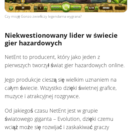
Czy misję Gonzo zwieńczy legendarna wygrana?
Niekwestionowany lider w świecie
gier hazardowych
NetEnt to producent, który jako jeden z
pierwszych tworzył świat gier hazardowych online.
Jego produkcje cieszą się wielkim uznaniem na
całym świecie. Wszystko dzięki świetnej grafice,
muzyce i atrakcyjnej rozgrywce.
Od jakiegoś czasu NetEnt jest w grupie
światowego giganta – Evolution, dzięki czemu
wciąż może się rozwijać i zaskakiwać graczy