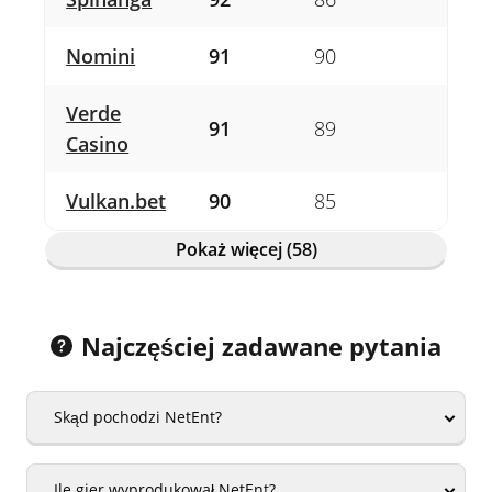
Nomini
91
90
Verde
91
89
Casino
Vulkan.bet
90
85
Pokaż więcej (58)
Najczęściej zadawane pytania
Skąd pochodzi NetEnt?
Ile gier wyprodukował NetEnt?