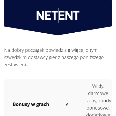
Na dobry początek dowiedz się więcej o tym
szwedzkim dostawcy gier z naszego poniższego
zestawienia.
Wildy,
darmowe
spiny, rundy
Bonusy w grach
✔
bonusowe,
dodatkowe