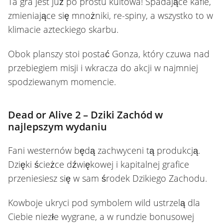
Ta gra jest już po prostu kultowa! Spadające kafle,
zmieniające się mnożniki, re-spiny, a wszystko to w
klimacie azteckiego skarbu.
Obok planszy stoi postać Gonza, który czuwa nad
przebiegiem misji i wkracza do akcji w najmniej
spodziewanym momencie.
Dead or Alive 2 – Dziki Zachód w
najlepszym wydaniu
Fani westernów będą zachwyceni tą produkcją.
Dzięki ścieżce dźwiękowej i kapitalnej grafice
przeniesiesz się w sam środek Dzikiego Zachodu.
Kowboje ukryci pod symbolem wild ustrzelą dla
Ciebie niezłe wygrane, a w rundzie bonusowej