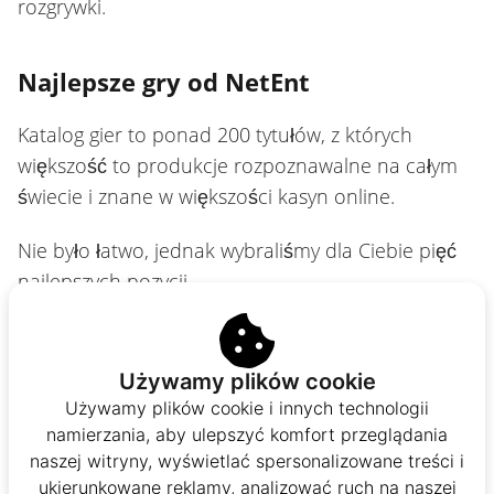
rozgrywki.
Najlepsze gry od NetEnt
Katalog gier to ponad 200 tytułów, z których
większość to produkcje rozpoznawalne na całym
świecie i znane w większości kasyn online.
Nie było łatwo, jednak wybraliśmy dla Ciebie pięć
najlepszych pozycji.
Starburst XXXtreme – klasyczne diamenty
w nowoczesnym wydaniu
Używamy plików cookie
Używamy plików cookie i innych technologii
Tego slotu chyba nie trzeba nikomu przedstawiać
namierzania, aby ulepszyć komfort przeglądania
naszej witryny, wyświetlać spersonalizowane treści i
– to klasyczny automat z kryształami, wzbogacony
ukierunkowane reklamy, analizować ruch na naszej