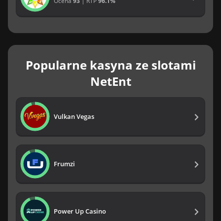
Ocena
93
| RTP
96.1%
Popularne kasyna ze slotami
NetEnt
Vulkan Vegas
Frumzi
Power Up Casino