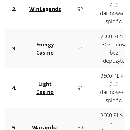
450
2.
WinLegends
92
darmowych
spinów
2000 PLN +
Energy
30 spinów
3.
91
Casino
bez
depozytu
3600 PLN +
Light
250
4.
91
Casino
darmowych
spinów
3600 PLN +
300
5.
Wazamba
89