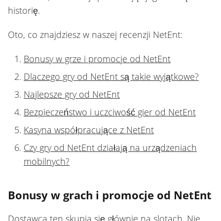
historię.
Oto, co znajdziesz w naszej recenzji NetEnt:
Bonusy w grze i promocje od NetEnt
Dlaczego gry od NetEnt są takie wyjątkowe?
Najlepsze gry od NetEnt
Bezpieczeństwo i uczciwość gier od NetEnt
Kasyna współpracujące z NetEnt
Czy gry od NetEnt działają na urządzeniach
mobilnych?
Bonusy w grach i promocje od NetEnt
Dostawca ten skupia się głównie na slotach. Nie