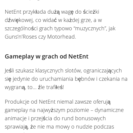
NetEnt przykłada dużą wagę do ścieżki
dźwiękowej, co widać w każdej grze, a w
szczególności grach typowo “muzycznych”, jak
Guns’n’Roses czy Motorhead.
Gameplay w grach od NetEnt
Jeśli szukasz klasycznych slotów, ograniczających
się jedynie do uruchamiania bębnów i czekania na
wygraną, to… źle trafiłeś!
Produkcje od NetEnt niemal zawsze oferują
gameplay na najwyższym poziomie – dynamiczne
animacje i przejścia do rund bonusowych
sprawiają, że nie ma mowy o nudzie podczas