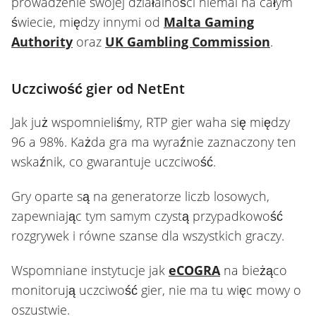
prowadzenie swojej działalności niemal na całym
świecie, między innymi od
Malta Gaming
Authority
oraz
UK Gambling Commission
.
Uczciwość gier od NetEnt
Jak już wspomnieliśmy, RTP gier waha się między
96 a 98%. Każda gra ma wyraźnie zaznaczony ten
wskaźnik, co gwarantuje uczciwość.
Gry oparte są na generatorze liczb losowych,
zapewniając tym samym czystą przypadkowość
rozgrywek i równe szanse dla wszystkich graczy.
Wspomniane instytucje jak
eCOGRA
na bieżąco
monitorują uczciwość gier, nie ma tu więc mowy o
oszustwie.