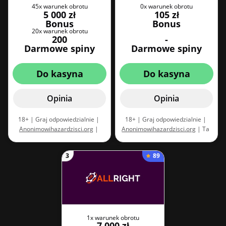
45x warunek obrotu
0x warunek obrotu
5 000 zł
105 zł
Bonus
Bonus
20x warunek obrotu
200
-
Darmowe spiny
Darmowe spiny
Do kasyna
Do kasyna
Opinia
Opinia
18+ | Graj odpowiedzialnie |
18+ | Graj odpowiedzialnie |
Anonimowihazardzisci.org
|
Anonimowihazardzisci.org
| Ta
Bonus powitalny przyznawany
oferta uprawnia do zwrotu
jest przy 3 pierwszych
wszelkich strat związanych z
89
3
depozytach. Pierwsza wpłata
pierwszą wpłatą. Jeśli podwoisz
musi wynieść co najmniej 80
swoje pieniądze w ciągu
złotych. |
Obowiązują zasady i
pierwszych 24 godzin, nie
warunki
kwalifikujesz się do skorzystania
z oferty. Ta promocja potrwa do
31 grudnia 2021 roku. |
Obowiązują zasady i warunki
1x warunek obrotu
7 000 zł