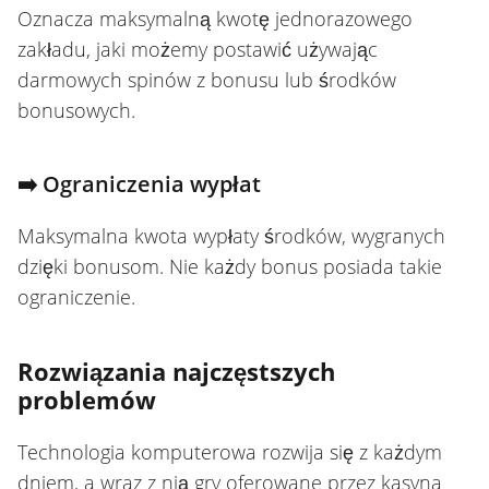
Oznacza maksymalną kwotę jednorazowego
zakładu, jaki możemy postawić używając
darmowych spinów z bonusu lub środków
bonusowych.
➡️ Ograniczenia wypłat
Maksymalna kwota wypłaty środków, wygranych
dzięki bonusom. Nie każdy bonus posiada takie
ograniczenie.
Rozwiązania najczęstszych
problemów
Technologia komputerowa rozwija się z każdym
dniem, a wraz z nią gry oferowane przez kasyna