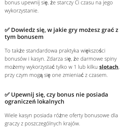
bonus upewnij się, że starczy Ci czasu na jego
wykorzystanie.
✅ Dowiedz się, w jakie gry możesz grać z
tym bonusem
To także standardowa praktyka większości
bonusów i kasyn. Zdarza się, że darmowe spiny
możemy wykorzystać tylko w 1 lub kilku
slotach
,
przy czym mogą się one zmieniać z czasem.
✅ Upewnij się, czy bonus nie posiada
ograniczeń lokalnych
Wiele kasyn posiada różne oferty bonusowe dla
graczy z poszczególnych krajów.