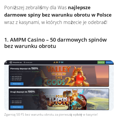
Poniższej zebraliśmy dla Was
najlepsze
darmowe spiny bez warunku obrotu w Polsce
wraz z kasynami, w których możecie je odebrać!
1. AMPM Casino – 50 darmowych spinów
bez warunku obrotu
Zgarniaj 50 FS bez warunku obrotu za pierwszą wpłatę w kasynie!