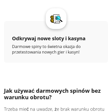
Odkrywaj nowe sloty i kasyna
Darmowe spiny to świetna okazja do
przetestowania nowych gier i kasyn!
Jak używać darmowych spinów bez
warunku obrotu?
Trzeba mieć na uwadze, że brak warunku obrotu