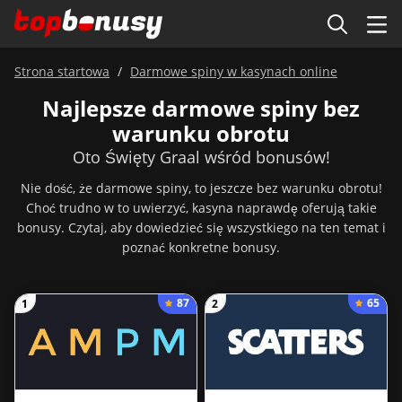
Strona startowa
Darmowe spiny w kasynach online
Najlepsze darmowe spiny bez
warunku obrotu
Oto Święty Graal wśród bonusów!
Nie dość, że darmowe spiny, to jeszcze bez warunku obrotu!
Choć trudno w to uwierzyć, kasyna naprawdę oferują takie
bonusy. Czytaj, aby dowiedzieć się wszystkiego na ten temat i
poznać konkretne bonusy.
87
65
1
2