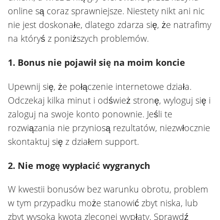
online są coraz sprawniejsze. Niestety nikt ani nic
nie jest doskonałe, dlatego zdarza się, że natrafimy
na któryś z poniższych problemów.
1. Bonus nie pojawił się na moim koncie
Upewnij się, że połączenie internetowe działa.
Odczekaj kilka minut i odśwież stronę, wyloguj się i
zaloguj na swoje konto ponownie. Jeśli te
rozwiązania nie przyniosą rezultatów, niezwłocznie
skontaktuj się z działem support.
2. Nie mogę wypłacić wygranych
W kwestii bonusów bez warunku obrotu, problem
w tym przypadku może stanowić zbyt niska, lub
zbyt wysoka kwota zleconej wypłaty. Sprawdź