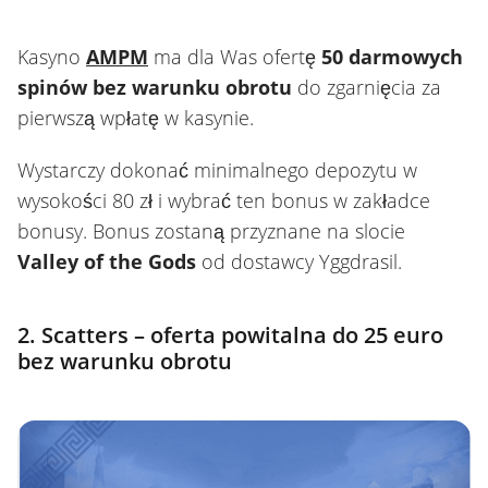
Kasyno
AMPM
ma dla Was ofertę
50 darmowych
spinów bez warunku obrotu
do zgarnięcia za
pierwszą wpłatę w kasynie.
Wystarczy dokonać minimalnego depozytu w
wysokości 80 zł i wybrać ten bonus w zakładce
bonusy. Bonus zostaną przyznane na slocie
Valley of the Gods
od dostawcy Yggdrasil.
2. Scatters – oferta powitalna do 25 euro
bez warunku obrotu