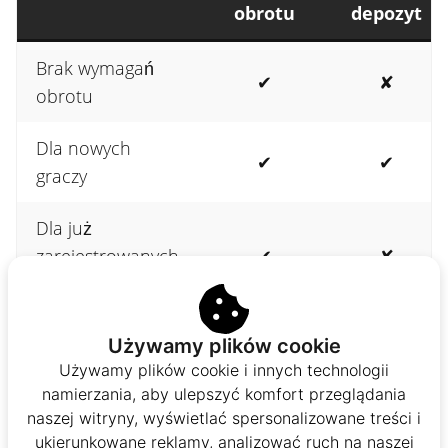
obrotu
depozyt
Brak wymagań
✔
✘
obrotu
Dla nowych
✔
✔
graczy
Dla już
zarejestrowanych
✔
✘
graczy
Wymaga
Używamy plików cookie
✔
✔
depozytu
Używamy plików cookie i innych technologii
namierzania, aby ulepszyć komfort przeglądania
Brak
naszej witryny, wyświetlać spersonalizowane treści i
ukierunkowane reklamy, analizować ruch na naszej
skomplikowanych
✔
✘