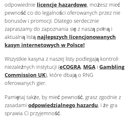
odpowiednie
licencje hazardowe
, możesz mieć
pewność co do legalności oferowanych przez nie
bonusów i promocji. Dlatego serdecznie
zapraszamy do zapoznania się z naszą pełną i
aktualną listą
najlepszych licencjonowanych
kasyn internetowych w Polsce!
Wszystkie kasyna z naszej listy podlegają kontroli
niezależnych instytucji (
eCOGRA
,
MGA
i
Gambling
Commission UK
), które dbają o RNG
oferowanych gier.
Pamiętaj także, by mieć pewność, grasz zgodnie z
zasadami
odpowiedzialnego hazardu
, i że gra
sprawia Ci przyjemność.