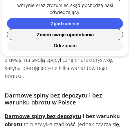
witrynie oraz zrozumieć skąd pochodzą nasi
warunków
odwiedzający.
Zgadzam się
Najpopularniejsze rodzaje
Zmień swoje upodobania
darmowych spinów bez warunku
obrotu w Polsce
Odrzucam
Z uwagi na swoją specyficzną charakterystykę,
kasyna oferuję jedynie kilka wariantów tego
bonusu.
Darmowe spiny bez depozytu i bez
warunku obrotu w Polsce
Darmowe spiny bez depozytu
i bez warunku
obrotu
to niezwykła rzadkość, jednak zdarza się,