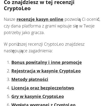
Co znajdziesz w tej recenzji
CryptoLeo
Nasze
recenzje kasyn online
pozwolą Ci ocenić,
czy dana platforma z grami wpisuje się w Twoje
potrzeby jako gracza.
W poniższej recenzji CryptoLeo znajdziesz
następujące zagadnienia:
Bonus powitalny i inne promocje
Rejestracja w kasynie CryptoLeo
Metody płatności
Licencja oraz bezpieczeństwo
Gry w kasynie CryptoLeo
Wypłata wygranej z CryptoLeo