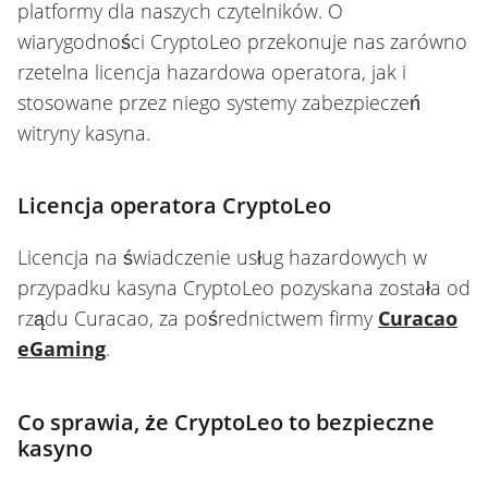
platformy dla naszych czytelników. O
wiarygodności CryptoLeo przekonuje nas zarówno
rzetelna licencja hazardowa operatora, jak i
stosowane przez niego systemy zabezpieczeń
witryny kasyna.
Licencja operatora CryptoLeo
Licencja na świadczenie usług hazardowych w
przypadku kasyna CryptoLeo pozyskana została od
rządu Curacao, za pośrednictwem firmy
Curacao
eGaming
.
Co sprawia, że CryptoLeo to bezpieczne
kasyno