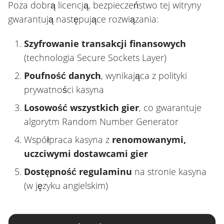
Poza dobrą licencją, bezpieczeństwo tej witryny
gwarantują następujące rozwiązania:
Szyfrowanie transakcji finansowych
(technologia Secure Sockets Layer)
Poufność danych
, wynikająca z polityki
prywatności kasyna
Losowość wszystkich gier
, co gwarantuje
algorytm Random Number Generator
Współpraca kasyna z
renomowanymi,
uczciwymi dostawcami gier
Dostępność regulaminu
na stronie kasyna
(w języku angielskim)