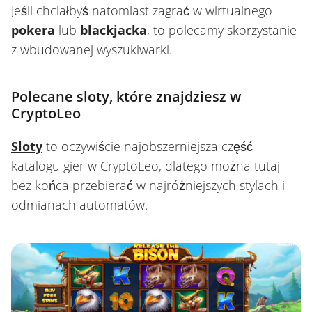
Jeśli chciałbyś natomiast zagrać w wirtualnego
pokera
lub
blackjacka
, to polecamy skorzystanie
z wbudowanej wyszukiwarki.
Polecane sloty, które znajdziesz w
CryptoLeo
Sloty
to oczywiście najobszerniejsza część
katalogu gier w CryptoLeo, dlatego można tutaj
bez końca przebierać w najróżniejszych stylach i
odmianach automatów.