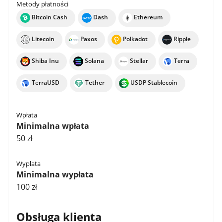
Metody płatności
Bitcoin Cash
Dash
Ethereum
Litecoin
Paxos
Polkadot
Ripple
Shiba Inu
Solana
Stellar
Terra
TerraUSD
Tether
USDP Stablecoin
Wpłata
Minimalna wpłata
50 zł
Wypłata
Minimalna wypłata
100 zł
Obsługa klienta