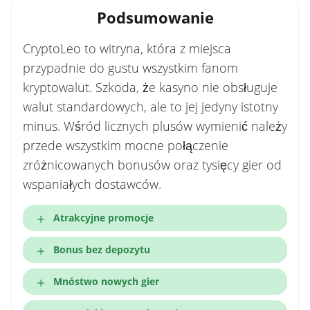
Podsumowanie
CryptoLeo to witryna, która z miejsca
przypadnie do gustu wszystkim fanom
kryptowalut. Szkoda, że kasyno nie obsługuje
walut standardowych, ale to jej jedyny istotny
minus. Wśród licznych plusów wymienić należy
przede wszystkim mocne połączenie
zróżnicowanych bonusów oraz tysięcy gier od
wspaniałych dostawców.
Atrakcyjne promocje
Bonus bez depozytu
Mnóstwo nowych gier