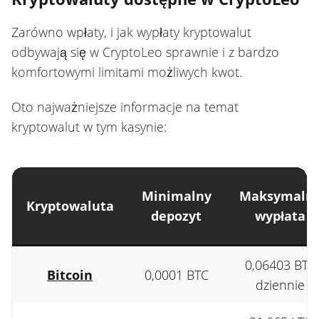
Zarówno wpłaty, i jak wypłaty kryptowalut
odbywają się w CryptoLeo sprawnie i z bardzo
komfortowymi limitami możliwych kwot.
Oto najważniejsze informacje na temat
kryptowalut w tym kasynie:
Minimalny
Maksymaln
Kryptowaluta
depozyt
wypłata
0,06403 BTC
Bitcoin
0,0001 BTC
dziennie