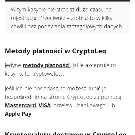
W tym kasynie nie stracisz dużo czasu na
rejestrację. Przeciwnie – zrobisz to w kilka
chwil i bez podawania szczegółowych danych.
Metody płatności w CryptoLeo
Jedyne
metody płatności
, jakie akceptuje to
kasyno, to kryptowaluty.
Jeśli ich nie posiadasz, to możesz kupić je
bezpośrednio na stronie CryptoLeo za pomocą
Mastercard
,
VISA
, przelewu bankowego lub
Apple Pay
.
Kryptowaluty dostępne w CryptoLeo