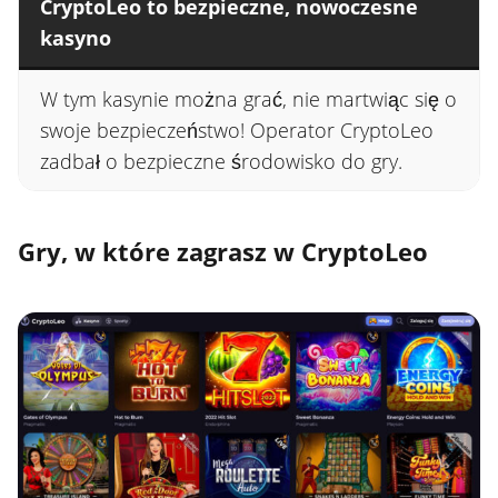
CryptoLeo to bezpieczne, nowoczesne
kasyno
W tym kasynie można grać, nie martwiąc się o
swoje bezpieczeństwo! Operator CryptoLeo
zadbał o bezpieczne środowisko do gry.
Gry, w które zagrasz w CryptoLeo