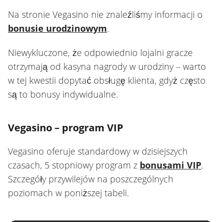
Na stronie Vegasino nie znaleźliśmy informacji o
bonusie urodzinowym
.
Niewykluczone, że odpowiednio lojalni gracze
otrzymają od kasyna nagrody w urodziny – warto
w tej kwestii dopytać obsługę klienta, gdyż często
są to bonusy indywidualne.
Vegasino – program VIP
Vegasino oferuje standardowy w dzisiejszych
czasach, 5 stopniowy program z
bonusami VIP
.
Szczegóły przywilejów na poszczególnych
poziomach w poniższej tabeli.