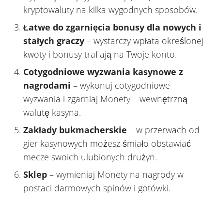
kryptowaluty na kilka wygodnych sposobów.
Łatwe do zgarnięcia bonusy dla nowych i
stałych graczy
– wystarczy wpłata określonej
kwoty i bonusy trafiają na Twoje konto.
Cotygodniowe wyzwania kasynowe z
nagrodami
– wykonuj cotygodniowe
wyzwania i zgarniaj Monety – wewnętrzną
walutę kasyna.
Zakłady bukmacherskie
– w przerwach od
gier kasynowych możesz śmiało obstawiać
mecze swoich ulubionych drużyn.
Sklep
– wymieniaj Monety na nagrody w
postaci darmowych spinów i gotówki.