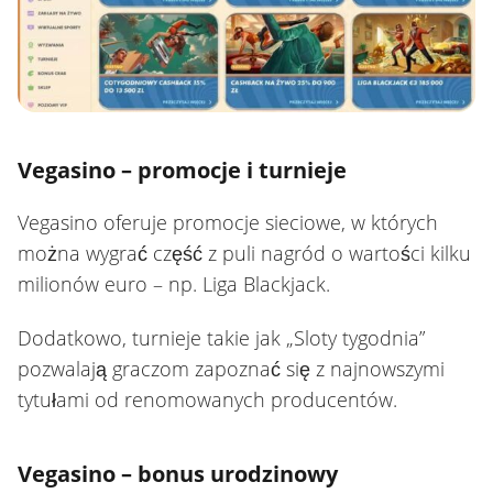
Vegasino – promocje i turnieje
Vegasino oferuje promocje sieciowe, w których
można wygrać część z puli nagród o wartości kilku
milionów euro – np. Liga Blackjack.
Dodatkowo, turnieje takie jak „Sloty tygodnia”
pozwalają graczom zapoznać się z najnowszymi
tytułami od renomowanych producentów.
Vegasino – bonus urodzinowy