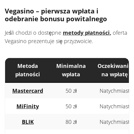
Vegasino – pierwsza wpłata i
odebranie bonusu powitalnego
Jeśli chodzi o dostępne
metody płatności
,
oferta
Vegasino prezentuje się przyzwoicie.
Metoda
Minimalna
Oczekiwanie
płatności
wpłata
na wpłatę
Mastercard
50 zł
Natychmiast
MiFinity
50 zł
Natychmiast
BLIK
80 zł
Natychmiast