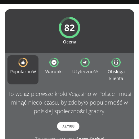
82
Ocena
Popularność
Warunki
Użyteczność
Obsługa
klienta
To wciąż pierwsze kroki Vegasino w Polsce i musi
minąć nieco czasu, by zdobyło popularność w
polskiej społeczności graczy.
73/100
Zrecenzowany przez
Adam Korkuś