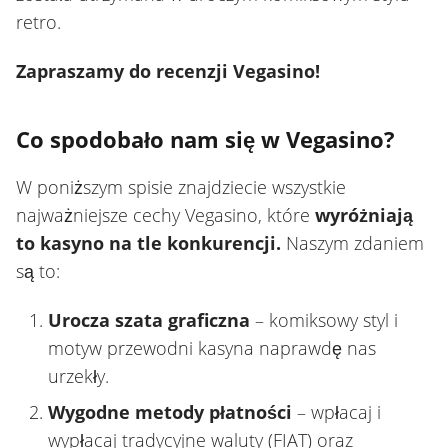
retro.
Zapraszamy do recenzji Vegasino!
Co spodobało nam się w Vegasino?
W poniższym spisie znajdziecie wszystkie
najważniejsze cechy Vegasino, które
wyróżniają
to kasyno na tle konkurencji.
Naszym zdaniem
są to:
Urocza szata graficzna
– komiksowy styl i
motyw przewodni kasyna naprawdę nas
urzekły.
Wygodne metody płatności
– wpłacaj i
wypłacaj tradycyjne waluty (FIAT) oraz