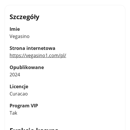
Szczegóły
Imie
Vegasino
Strona internetowa
https://vegasino1.com/pl/
Opublikowane
2024
Licencje
Curacao
Program VIP
Tak