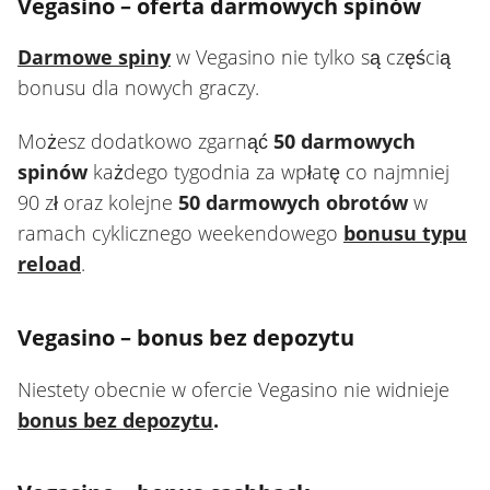
Vegasino – oferta darmowych spinów
Darmowe spiny
w Vegasino nie tylko są częścią
bonusu dla nowych graczy.
Możesz dodatkowo zgarnąć
50 darmowych
spinów
każdego tygodnia za wpłatę co najmniej
90 zł oraz kolejne
50 darmowych obrotów
w
ramach cyklicznego weekendowego
bonusu typu
reload
.
Vegasino – bonus bez depozytu
Niestety obecnie w ofercie Vegasino nie widnieje
bonus bez depozytu
.