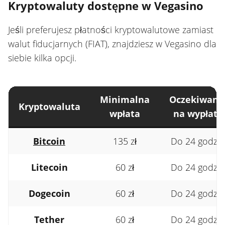
Kryptowaluty dostępne w Vegasino
Jeśli preferujesz płatności kryptowalutowe zamiast
walut fiducjarnych (FIAT), znajdziesz w Vegasino dla
siebie kilka opcji.
Minimalna
Oczekiwani
Kryptowaluta
wpłata
na wypłatę
Bitcoin
135 zł
Do 24 godzin
Litecoin
60 zł
Do 24 godzin
Dogecoin
60 zł
Do 24 godzin
Tether
60 zł
Do 24 godzin