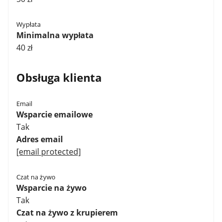
Wypłata
Minimalna wypłata
40 zł
Obsługa klienta
Email
Wsparcie emailowe
Tak
Adres email
[email protected]
Czat na żywo
Wsparcie na żywo
Tak
Czat na żywo z krupierem