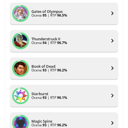
Gates of Olympus
Ocena
95
| RTP
96.5%
Thunderstruck II
Ocena
94
| RTP
96.7%
Book of Dead
Ocena
93
| RTP
96.2%
Starburst
Ocena
93
| RTP
96.1%
Magic Spins
Ocena
93
| RTP
96.2%