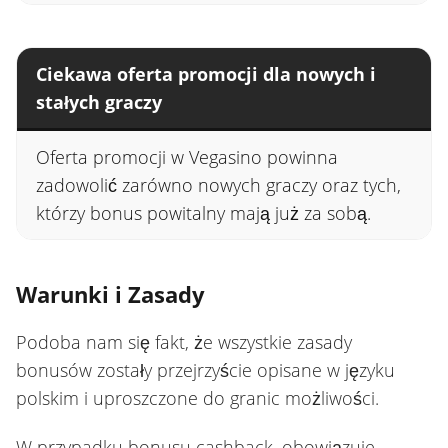
Ciekawa oferta promocji dla nowych i
stałych graczy
Oferta promocji w Vegasino powinna
zadowolić zarówno nowych graczy oraz tych,
którzy bonus powitalny mają już za sobą.
Warunki i Zasady
Podoba nam się fakt, że wszystkie zasady
bonusów zostały przejrzyście opisane w języku
polskim i uproszczone do granic możliwości.
W przypadku bonusu cashback, obowiązuje