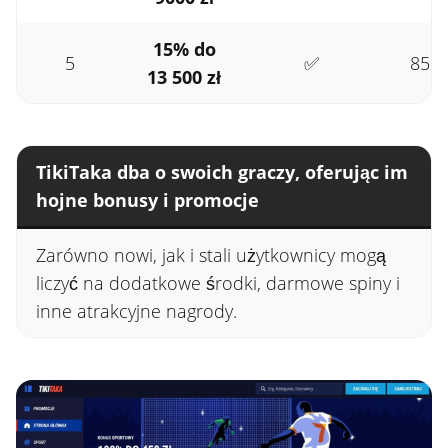
15% do
5
✅
85 0
13 500 zł
TikiTaka dba o swoich graczy, oferując im
hojne bonusy i promocje
Zarówno nowi, jak i stali użytkownicy mogą
liczyć na dodatkowe środki, darmowe spiny i
inne atrakcyjne nagrody.