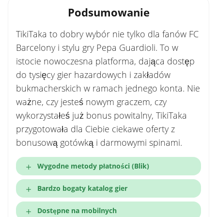
Podsumowanie
TikiTaka to dobry wybór nie tylko dla fanów FC
Barcelony i stylu gry Pepa Guardioli. To w
istocie nowoczesna platforma, dająca dostęp
do tysięcy gier hazardowych i zakładów
bukmacherskich w ramach jednego konta. Nie
ważne, czy jesteś nowym graczem, czy
wykorzystałeś już bonus powitalny, TikiTaka
przygotowała dla Ciebie ciekawe oferty z
bonusową gotówką i darmowymi spinami.
Wygodne metody płatności (Blik)
Bardzo bogaty katalog gier
Dostępne na mobilnych