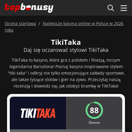
Strona startowa
Najlepsze kasyna online w Polsce w 2026
roku
TikiTaka
Daj się oczarować stylowi TikiTaka
TikiTaka to kasyno, które gra z polotem i finezją, niczym
legendarna Barcelona! Poznaj kasyno inspirowane stylem
"tiki-taka" i odkryj nie tylko emocjonujące zakłady sportowe,
ale także tysiące slotów i gier na żywo. Przeczytaj naszą
recenzję i dowiedz się, jak zdobyć bramkę w TikiTaka!
88
Ocena