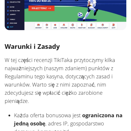
Warunki i Zasady
W tej części recenzji TikiTaka przytoczymy kilka
najważniejszych (naszym zdaniem) punktów z
Regulaminu tego kasyna, dotyczących zasad i
warunków. Warto się z nimi zapoznać, nim
zdecydujesz się wpłacić ciężko zarobione
pieniądze.
Każda oferta bonusowa jest
ograniczona na
jedną osobę
, adres IP, gospodarstwo