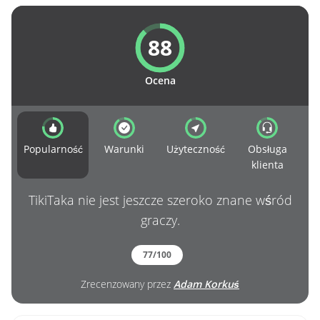
88
Ocena
Popularność
Warunki
Użyteczność
Obsługa
klienta
TikiTaka nie jest jeszcze szeroko znane wśród
graczy.
77/100
Zrecenzowany przez
Adam Korkuś