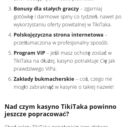
Bonusy dla stałych graczy
– zgarniaj
gotówkę i darmowe spiny co tydzień, nawet po
wykorzystaniu oferty powitalnej w TikiTaka.
Polskojęzyczna strona internetowa
–
przetłumaczona w profesjonalny sposób.
Program VIP
– jeśli masz ochotę zostać w
TikiTaka na dłużej, kasyno potraktuje Cię jak
prawdziwego VIPa.
Zakłady bukmacherskie
– coś, czego nie
mogło zabraknąć w kasynie o takiej nazwie!
Nad czym kasyno TikiTaka powinno
jeszcze popracować?