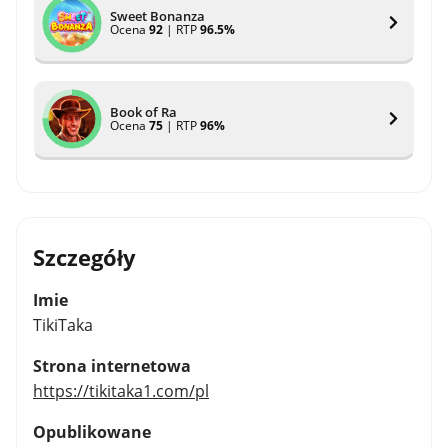
Sweet Bonanza
Ocena
92
| RTP
96.5%
Book of Ra
Ocena
75
| RTP
96%
Szczegóły
Imie
TikiTaka
Strona internetowa
https://tikitaka1.com/pl
Opublikowane