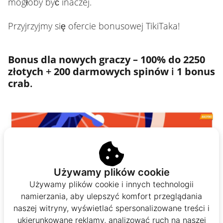
mogłoby być inaczej.
Przyjrzyjmy się ofercie bonusowej TikiTaka!
Bonus dla nowych graczy – 100% do 2250
złotych
+
200 darmowych spinów
i
1 bonus
crab
.
Używamy plików cookie
Używamy plików cookie i innych technologii
namierzania, aby ulepszyć komfort przeglądania
naszej witryny, wyświetlać spersonalizowane treści i
ukierunkowane reklamy, analizować ruch na naszej