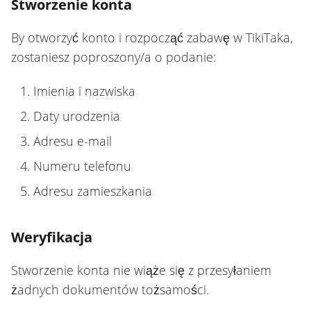
Stworzenie konta
By otworzyć konto i rozpocząć zabawę w TikiTaka,
zostaniesz poproszony/a o podanie:
Imienia i nazwiska
Daty urodzenia
Adresu e-mail
Numeru telefonu
Adresu zamieszkania
Weryfikacja
Stworzenie konta nie wiąże się z przesyłaniem
żadnych dokumentów tożsamości.