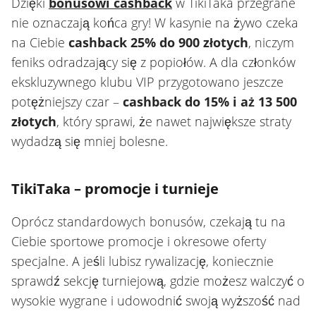
Dzięki
bonusowi cashback
w TikiTaka przegrane
nie oznaczają końca gry! W kasynie na żywo czeka
na Ciebie
cashback 25% do 900 złotych
, niczym
feniks odradzający się z popiołów. A dla członków
ekskluzywnego klubu VIP przygotowano jeszcze
potężniejszy czar –
cashback do 15% i aż 13 500
złotych
, który sprawi, że nawet największe straty
wydadzą się mniej bolesne.
TikiTaka – promocje i turnieje
Oprócz standardowych bonusów, czekają tu na
Ciebie sportowe promocje i okresowe oferty
specjalne. A jeśli lubisz rywalizację, koniecznie
sprawdź sekcję turniejową, gdzie możesz walczyć o
wysokie wygrane i udowodnić swoją wyższość nad