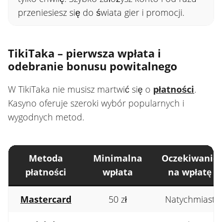
przeniesiesz się do świata gier i promocji.
TikiTaka – pierwsza wpłata i
odebranie bonusu powitalnego
W TikiTaka nie musisz martwić się o
płatności
.
Kasyno oferuje szeroki wybór popularnych i
wygodnych metod.
Metoda
Minimalna
Oczekiwanie
płatności
wpłata
na wpłatę
Mastercard
50 zł
Natychmiast