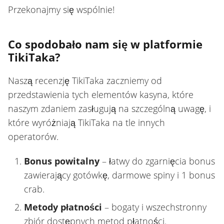
Przekonajmy się wspólnie!
Co spodobało nam się w platformie
TikiTaka?
Naszą recenzję TikiTaka zaczniemy od
przedstawienia tych elementów kasyna, które
naszym zdaniem zasługują na szczególną uwagę, i
które wyróżniają TikiTaka na tle innych
operatorów.
Bonus powitalny
– łatwy do zgarnięcia bonus
zawierający gotówkę, darmowe spiny i 1 bonus
crab.
Metody płatności
– bogaty i wszechstronny
zbiór dostępnych metod płatności.