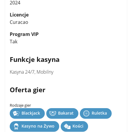
2024
Licencje
Curacao
Program VIP
Tak
Funkcje kasyna
Kasyna 24/7, Mobilny
Oferta gier
Rodzaje gier
Blackjack
Bakarat
Ruletka
Kasyno na Żywo
Kości