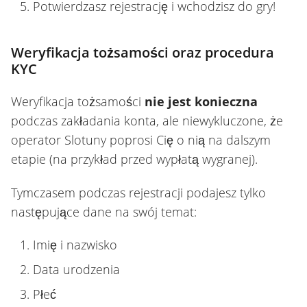
Potwierdzasz rejestrację i wchodzisz do gry!
Weryfikacja tożsamości oraz procedura
KYC
Weryfikacja tożsamości
nie jest konieczna
podczas zakładania konta, ale niewykluczone, że
operator Slotuny poprosi Cię o nią na dalszym
etapie (na przykład przed wypłatą wygranej).
Tymczasem podczas rejestracji podajesz tylko
następujące dane na swój temat:
Imię i nazwisko
Data urodzenia
Płeć