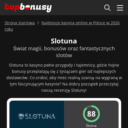
Strona startowa
Najlepsze kasyna online w Polsce w 2026
roku
Slotuna
Świat magii, bonusów oraz fantastycznych
slotów
Slotuna to kasyno pełne przygody i tajemnicy, gdzie hojne
bonusy przeplatają się z tysiącami gier od najlepszych
dostawców. Co zrobić, aby mieć realną szansę na wygraną w
tym fascynującym kasynie? Na dobry początek przeczytaj
naszą recenzję Slotuny!
88
Ocena