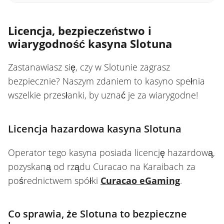
Licencja, bezpieczeństwo i
wiarygodność kasyna Slotuna
Zastanawiasz się, czy w Slotunie zagrasz
bezpiecznie? Naszym zdaniem to kasyno spełnia
wszelkie przesłanki, by uznać je za wiarygodne!
Licencja hazardowa kasyna Slotuna
Operator tego kasyna posiada licencję hazardową,
pozyskaną od rządu Curacao na Karaibach za
pośrednictwem spółki
Curacao eGaming
.
Co sprawia, że Slotuna to bezpieczne