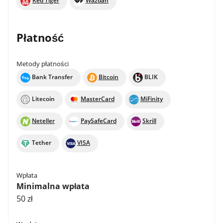
Red Tiger
Wazdan
Płatność
Metody płatności
Bank Transfer
Bitcoin
BLIK
Litecoin
MasterCard
MiFinity
Neteller
PaySafeCard
Skrill
Tether
VISA
Wpłata
Minimalna wpłata
50 zł