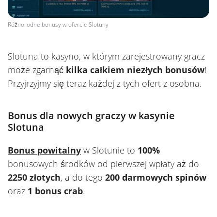
Różnorodne bonusy w ofercie Slotuny
Slotuna to kasyno, w którym zarejestrowany gracz
może zgarnąć
kilka całkiem niezłych bonusów
!
Przyjrzyjmy się teraz każdej z tych ofert z osobna.
Bonus dla nowych graczy w kasynie
Slotuna
Bonus powitalny
w Slotunie to
100%
bonusowych środków od pierwszej wpłaty aż do
2250 złotych
, a do tego
200 darmowych spinów
oraz
1 bonus crab
.