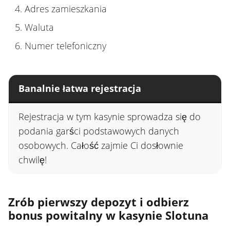
Adres zamieszkania
Waluta
Numer telefoniczny
Banalnie łatwa rejestracja
Rejestracja w tym kasynie sprowadza się do
podania garści podstawowych danych
osobowych. Całość zajmie Ci dosłownie
chwilę!
Zrób pierwszy depozyt i odbierz
bonus powitalny w kasynie Slotuna