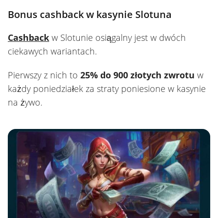
Bonus cashback w kasynie Slotuna
Cashback
w Slotunie osiągalny jest w dwóch
ciekawych wariantach.
Pierwszy z nich to
25% do 900 złotych zwrotu
w
każdy poniedziałek za straty poniesione w kasynie
na żywo.