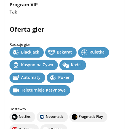
Program VIP
Tak
Oferta gier
Rodzaje gier
Blackjack
Bakarat
Ruletka
Kasyno na Żywo
Kości
Automaty
Poker
Teleturnieje Kasynowe
Dostawcy
NetEnt
Novomatic
Pragmatic Play