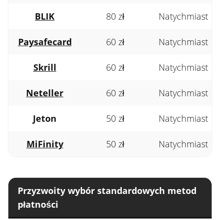
BLIK
80 zł
Natychmiast
Paysafecard
60 zł
Natychmiast
Skrill
60 zł
Natychmiast
Neteller
60 zł
Natychmiast
Jeton
50 zł
Natychmiast
MiFinity
50 zł
Natychmiast
Przyzwoity wybór standardowych metod
płatności