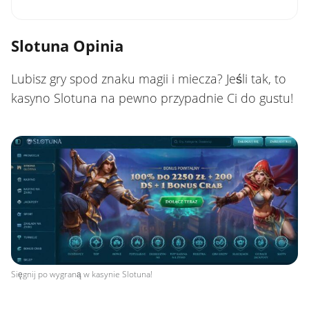
Slotuna Opinia
Lubisz gry spod znaku magii i miecza? Jeśli tak, to
kasyno Slotuna na pewno przypadnie Ci do gustu!
Sięgnij po wygraną w kasynie Slotuna!