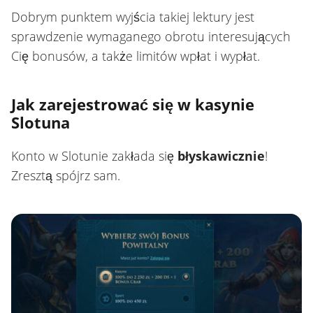
Dobrym punktem wyjścia takiej lektury jest
sprawdzenie wymaganego obrotu interesujących
Cię bonusów, a także limitów wpłat i wypłat.
Jak zarejestrować się w kasynie
Slotuna
Konto w Slotunie zakłada się
błyskawicznie
!
Zresztą spójrz sam.