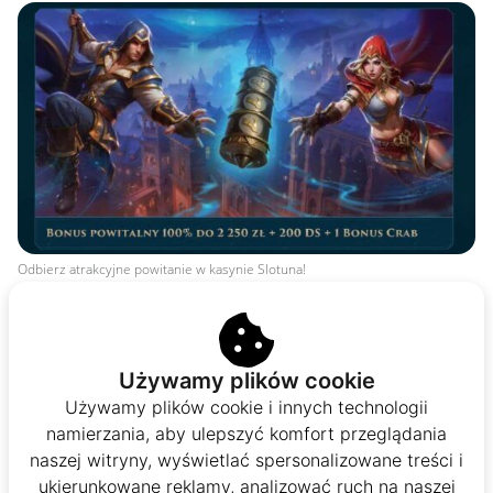
Odbierz atrakcyjne powitanie w kasynie Slotuna!
Bonus crab zgarniesz już przy wpłacie 45 złotych,
jednak aby skorzystać z całości bonusu, należy
Używamy plików cookie
wpłacić co najmniej
90 złotych
.
Używamy plików cookie i innych technologii
namierzania, aby ulepszyć komfort przeglądania
Warunek obrotu bonusem to
35x
dla sumy wpłaty
naszej witryny, wyświetlać spersonalizowane treści i
i bonusowych środków oraz
40x
dla wygranych z
ukierunkowane reklamy, analizować ruch na naszej