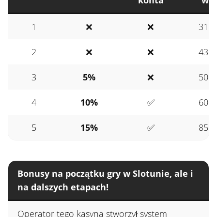
1
❌
❌
31 5
2
❌
❌
43 0
3
5%
❌
50 0
4
10%
✅
60 0
5
15%
✅
85 0
Bonusy na początku gry w Slotunie, ale i
na dalszych etapach!
Operator tego kasyna stworzył system