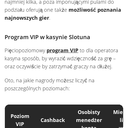
najmniej kilka, a poza imponującymi pulami do
podziału oferują one także
możliwość poznania
najnowszych gier
.
Program VIP w kasynie Slotuna
Pięciopoziomowy
program VIP
to dla operatora
kasyna sposób, by wyrazić wdzięczność za grę –
oraz oczywiście by zatrzymać graczy na dłużej.
Oto, na jakie nagrody możesz liczyć na
poszczególnych poziomach:
Osobisty
Miesi
Poziom
Cashback
menedżer
lim
VIP
konta
wyp