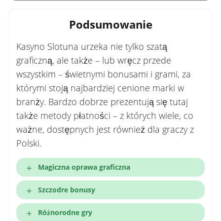
Podsumowanie
Kasyno Slotuna urzeka nie tylko szatą
graficzną, ale także – lub wręcz przede
wszystkim – świetnymi bonusami i grami, za
którymi stoją najbardziej cenione marki w
branży. Bardzo dobrze prezentują się tutaj
także metody płatności – z których wiele, co
ważne, dostępnych jest również dla graczy z
Polski.
Magiczna oprawa graficzna
Szczodre bonusy
Różnorodne gry