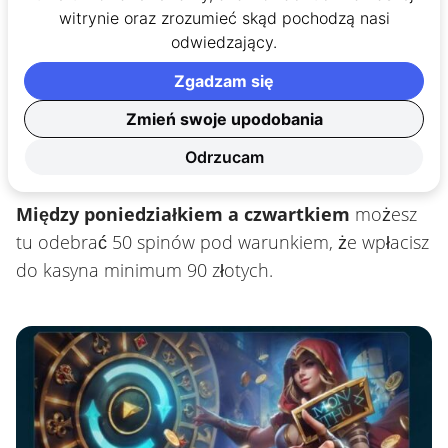
witrynie oraz zrozumieć skąd pochodzą nasi
darmowych spinów.
odwiedzający.
Zgadzam się
Darmowe spiny w kasynie Slotuna
Zmień swoje upodobania
Poza ofertą powitalną,
darmowe spiny
w Slotunie
Odrzucam
otrzymasz jeszcze przy dwóch innych okazjach.
Między poniedziałkiem a czwartkiem
możesz
tu odebrać 50 spinów pod warunkiem, że wpłacisz
do kasyna minimum 90 złotych.