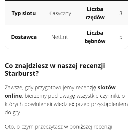
Liczba
Typ slotu
Klasyczny
3
rzędów
Liczba
Dostawca
NetEnt
5
bębnów
Co znajdziesz w naszej recenzji
Starburst?
Zawsze, gdy przygotowujemy recenzję
slotów
online
, bierzemy pod uwagę wszystkie czynniki, o
których powinieneś wiedzieć przed przystąpieniem
do gry.
Oto, o czym przeczytasz w poniższej recenzji