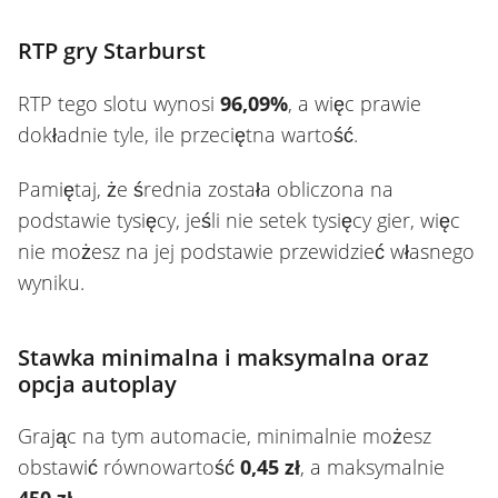
RTP gry Starburst
RTP tego slotu wynosi
96,09%
, a więc prawie
dokładnie tyle, ile przeciętna wartość.
Pamiętaj, że średnia została obliczona na
podstawie tysięcy, jeśli nie setek tysięcy gier, więc
nie możesz na jej podstawie przewidzieć własnego
wyniku.
Stawka minimalna i maksymalna oraz
opcja autoplay
Grając na tym automacie, minimalnie możesz
obstawić równowartość
0,45 zł
, a maksymalnie