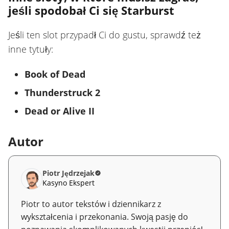
jeśli spodobał Ci się Starburst
Jeśli ten slot przypadł Ci do gustu, sprawdź też
inne tytuły:
Book of Dead
Thunderstruck 2
Dead or Alive II
Autor
Piotr Jędrzejak
Kasyno Ekspert
Piotr to autor tekstów i dziennikarz z
wykształcenia i przekonania. Swoją pasję do