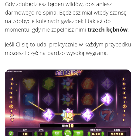
Gdy zdobędziesz bęben wildów, dostaniesz
darmowego re-spina. Będziesz miał wtedy szansę
na zdobycie kolejnych gwiazdek i tak aż do
momentu, gdy nie zapełnisz nimi
trzech bębnów
.
Jeśli Ci się to uda, praktycznie w każdym przypadku
możesz liczyć na bardzo wysoką wygraną.