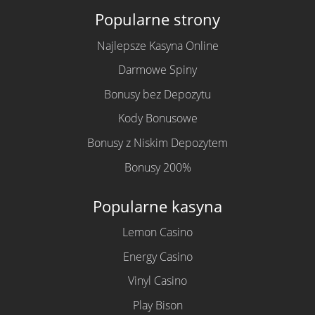
Popularne strony
Najlepsze Kasyna Online
Darmowe Spiny
Bonusy bez Depozytu
Kody Bonusowe
Bonusy z Niskim Depozytem
Bonusy 200%
Popularne kasyna
Lemon Casino
Energy Casino
Vinyl Casino
Play Bison