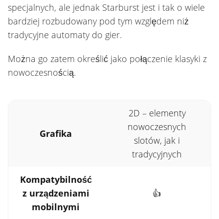
specjalnych, ale jednak Starburst jest i tak o wiele
bardziej rozbudowany pod tym względem niż
tradycyjne automaty do gier.
Można go zatem określić jako połączenie klasyki z
nowoczesnością.
2D – elementy
nowoczesnych
Grafika
slotów, jak i
tradycyjnych
Kompatybilność
z urządzeniami
👍
mobilnymi