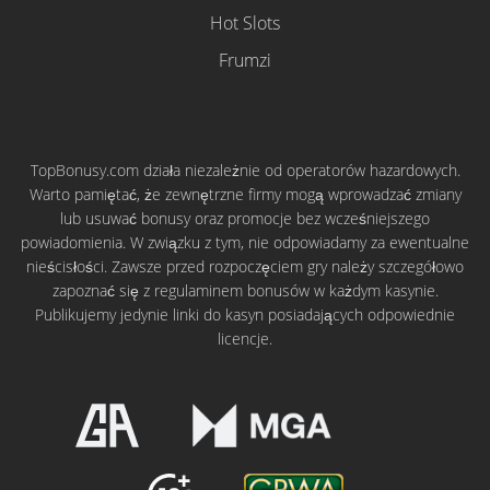
Hot Slots
Frumzi
TopBonusy.com działa niezależnie od operatorów hazardowych.
Warto pamiętać, że zewnętrzne firmy mogą wprowadzać zmiany
lub usuwać bonusy oraz promocje bez wcześniejszego
powiadomienia. W związku z tym, nie odpowiadamy za ewentualne
nieścisłości. Zawsze przed rozpoczęciem gry należy szczegółowo
zapoznać się z regulaminem bonusów w każdym kasynie.
Publikujemy jedynie linki do kasyn posiadających odpowiednie
licencje.