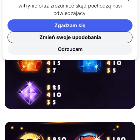
witrynie oraz zrozumieć skąd pochodzą nasi
Mniej dostaniesz za te o kolorach czerwonym,
odwiedzający.
niebieskim i fioletowym.
Zgadzam się
Zmień swoje upodobania
Odrzucam