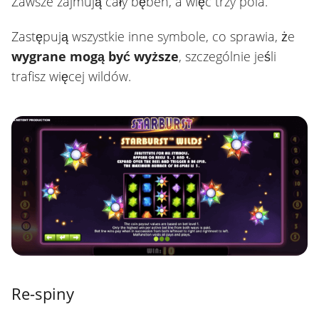
Zawsze zajmują cały bęben, a więc trzy pola.
Zastępują wszystkie inne symbole, co sprawia, że
wygrane mogą być wyższe
, szczególnie jeśli
trafisz więcej wildów.
Re-spiny