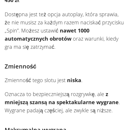
450 zł
.
Dostępna jest też opcja autoplay, która sprawia,
że nie musisz za każdym razem naciskać przycisku
„Spin”. Możesz ustawić
nawet 1000
automatycznych obrotów
oraz warunki, kiedy
gra ma się zatrzymać.
Zmienność
Zmienność tego slotu jest
niska
.
Oznacza to bezpieczniejszą rozgrywkę, ale
z
mniejszą szansą na spektakularne wygrane
.
Wygrane padają częściej, ale zwykle są niższe.
Maksymalna wygrana