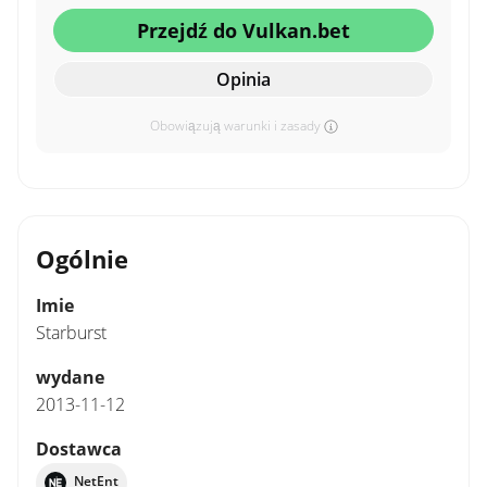
Przejdź do Vulkan.bet
Opinia
Obowiązują warunki i zasady
Ogólnie
Imie
Starburst
wydane
2013-11-12
Dostawca
NetEnt