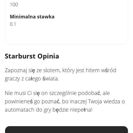
100
Minimalna stawka
0.1
Starburst Opinia
Zapoznaj się ze slotem, który jest hitem wśród
graczy z całego świata.
Nie musi Ci się on szczególnie podobać, ale
powinieneś go poznać, bo inaczej Twoja wiedza o
automatach do gry będzie niepełna!