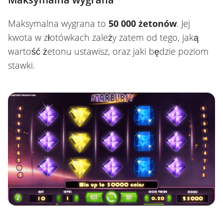
Maksymalna wygrana to
50 000 żetonów
. Jej
kwota w złotówkach zależy zatem od tego, jaką
wartość żetonu ustawisz, oraz jaki będzie poziom
stawki.