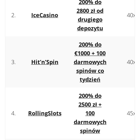
200% do
2800 zł od
2.
IceCasino
40x
drugiego
depozytu
200% do
€1000 + 100
3.
Hit’n’Spin
darmowych
40x
spinów co
tydzień
200% do
2500 zł +
4.
RollingSlots
100
45x
darmowych
spinów