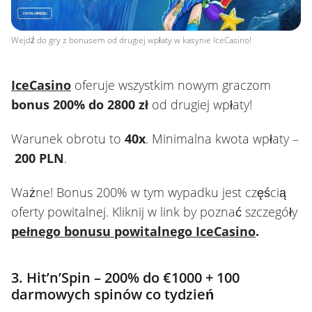
Wejdź do gry z bonusem od drugiej wpłaty w kasynie IceCasino!
IceCasino
oferuje wszystkim nowym graczom
bonus 200% do 2800 zł
od drugiej wpłaty!
Warunek obrotu to
40x
. Minimalna kwota wpłaty –
200 PLN
.
Ważne! Bonus 200% w tym wypadku jest częścią
oferty powitalnej. Kliknij w link by poznać szczegóły
pełnego bonusu powitalnego IceCasino
.
3. Hit’n’Spin – 200% do €1000 + 100
darmowych spinów co tydzień