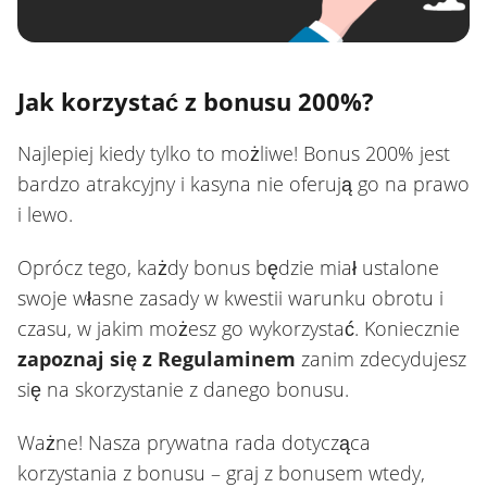
Jak korzystać z bonusu 200%?
Najlepiej kiedy tylko to możliwe! Bonus 200% jest
bardzo atrakcyjny i kasyna nie oferują go na prawo
i lewo.
Oprócz tego, każdy bonus będzie miał ustalone
swoje własne zasady w kwestii warunku obrotu i
czasu, w jakim możesz go wykorzystać. Koniecznie
zapoznaj się z Regulaminem
zanim zdecydujesz
się na skorzystanie z danego bonusu.
Ważne! Nasza prywatna rada dotycząca
korzystania z bonusu – graj z bonusem wtedy,