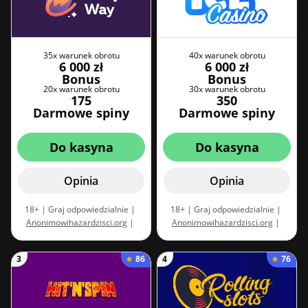
35x warunek obrotu
40x warunek obrotu
6 000 zł
6 000 zł
Bonus
Bonus
20x warunek obrotu
30x warunek obrotu
175
350
Darmowe spiny
Darmowe spiny
Do kasyna
Do kasyna
Opinia
Opinia
18+ | Graj odpowiedzialnie |
18+ | Graj odpowiedzialnie |
Anonimowihazardzisci.org
|
Anonimowihazardzisci.org
|
Bonus od 3 depozytów. Do
Bonus tylko dla nowych graczy,
wyboru gotówka lub spiny dla
którzy dokonają czterech
86
76
3
4
każdego depozytu. Szczegóły w
pierwszych depozytów na
recenzji. |
Obowiązują zasady i
określone kwoty. Bonus podlega
warunki
także obowiązkowi 40-krotnego
obrotu w przypadku gotówki i