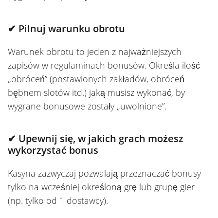
✔ Pilnuj warunku obrotu
Warunek obrotu to jeden z najważniejszych
zapisów w regulaminach bonusów. Określa ilość
„obróceń” (postawionych zakładów, obróceń
bębnem slotów itd.) jaką musisz wykonać, by
wygrane bonusowe zostały „uwolnione”.
✔ Upewnij się, w jakich grach możesz
wykorzystać bonus
Kasyna zazwyczaj pozwalają przeznaczać bonusy
tylko na wcześniej określoną grę lub grupę gier
(np. tylko od 1 dostawcy).