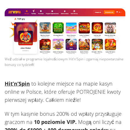
Weź udział w programie lojalnościowym Hit’n’Spin i zgarniaj niepowtarzalne
bonusy co tydzień!
Hit’n’Spin
to kolejne miejsce na mapie kasyn
online w Polsce, które oferuje POTROJENIE kwoty
pierwszej wpłaty. Całkiem nieźle!
W tym kasynie bonus 200% od wpłaty przysługuje
graczom na
10 poziomie VIP.
Mogą oni liczyć na