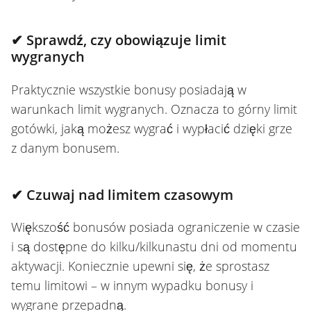
✔ Sprawdź, czy obowiązuje limit
wygranych
Praktycznie wszystkie bonusy posiadają w
warunkach limit wygranych. Oznacza to górny limit
gotówki, jaką możesz wygrać i wypłacić dzięki grze
z danym bonusem.
✔ Czuwaj nad limitem czasowym
Większość bonusów posiada ograniczenie w czasie
i są dostępne do kilku/kilkunastu dni od momentu
aktywacji. Koniecznie upewni się, że sprostasz
temu limitowi – w innym wypadku bonusy i
wygrane przepadną.