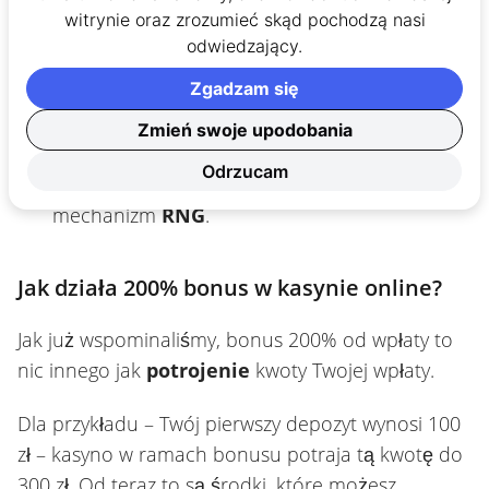
witrynie oraz zrozumieć skąd pochodzą nasi
Graj w gry od sprawdzonych
dostawców
odwiedzający.
oprogramowania (gier)
podlegających
Zgadzam się
regularnym kontrolom niezależnych instytucji
jak np.
eCogra
. Tylko wtedy możesz mieć
Zmień swoje upodobania
pewność, że gry nie są „ustawione” na
Odrzucam
niekorzyść graczy i obowiązuje w nich
mechanizm
RNG
.
Jak działa 200% bonus w kasynie online?
Jak już wspominaliśmy, bonus 200% od wpłaty to
nic innego jak
potrojenie
kwoty Twojej wpłaty.
Dla przykładu – Twój pierwszy depozyt wynosi 100
zł – kasyno w ramach bonusu potraja tą kwotę do
300 zł. Od teraz to są środki, które możesz