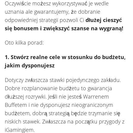
Oczywiście możesz wykorzystywać je wedle
uznania ale gwarantujemy, że dobranie
odpowiedniej strategii pozwoli Ci
dłużej cieszyć
się bonusem i zwiększyć szanse na wygraną!
Oto kilka porad:
1. Stwórz realne cele w stosunku do budżetu,
jakim dysponujesz
Dotyczy zwłaszcza stawki pojedynczego zakładu.
Dobre rozplanowanie budżetu to gwarancja
dłuższej rozrywki. Jeśli nie jesteś Warrenem
Buffetem i nie dysponujesz nieograniczonym
budżetem, dobrą strategią będzie trzymanie się
niskich stawek. Zwłaszcza na początku przygody z
iGamingiem.