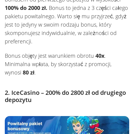
100% do 2000 zł.
Bonus to jedna z 3 części całego
pakietu powitalnego. Warto się mu przyjrzeć, gdyż
jest to jedyny w swoim rodzaju bonus, który
skomponujesz indywidualnie, w zależności od
preferencji.
Bonus objęty jest warunkiem obrotu
40x
.
Minimalna wpłata, by skorzystać z promocji,
wynosi
80 zł
.
2. IceCasino – 200% do 2800 zł od drugiego
depozytu