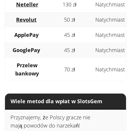
Neteller
130 zł
Natychmiast
Revolut
50 zł
Natychmiast
ApplePay
45 zł
Natychmiast
GooglePay
45 zł
Natychmiast
Przelew
70 zł
Natychmiast
bankowy
Wiele metod dla wpłat w SlotsGem
Przyznajemy, że Polscy gracze nie
mają powodów do narzekań!