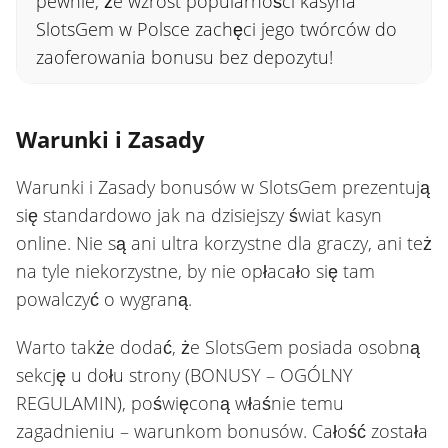
pewnie, że wzrost popularności kasyna
SlotsGem w Polsce zachęci jego twórców do
zaoferowania bonusu bez depozytu!
Warunki i Zasady
Warunki i Zasady bonusów w SlotsGem prezentują
się standardowo jak na dzisiejszy świat kasyn
online. Nie są ani ultra korzystne dla graczy, ani też
na tyle niekorzystne, by nie opłacało się tam
powalczyć o wygraną.
Warto także dodać, że SlotsGem posiada osobną
sekcję u dołu strony (BONUSY – OGÓLNY
REGULAMIN), poświęconą właśnie temu
zagadnieniu – warunkom bonusów. Całość została