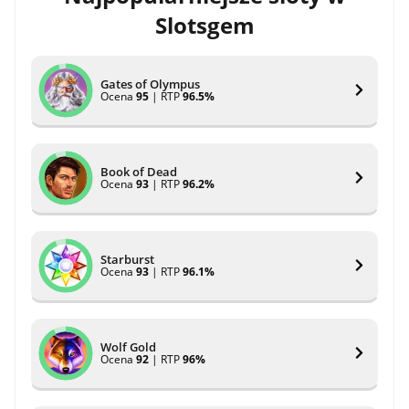
Slotsgem
Gates of Olympus
Ocena
95
| RTP
96.5%
Book of Dead
Ocena
93
| RTP
96.2%
Starburst
Ocena
93
| RTP
96.1%
Wolf Gold
Ocena
92
| RTP
96%