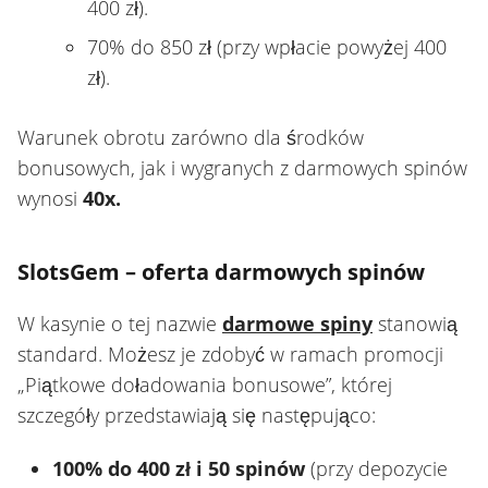
400 zł).
70% do 850 zł (przy wpłacie powyżej 400
zł).
Warunek obrotu zarówno dla środków
bonusowych, jak i wygranych z darmowych spinów
wynosi
40x.
SlotsGem – oferta darmowych spinów
W kasynie o tej nazwie
darmowe spiny
stanowią
standard. Możesz je zdobyć w ramach promocji
„Piątkowe doładowania bonusowe”, której
szczegóły przedstawiają się następująco:
100% do 400 zł i 50 spinów
(przy depozycie