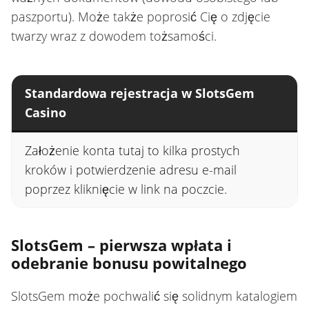
paszportu). Może także poprosić Cię o zdjęcie
twarzy wraz z dowodem tożsamości.
Standardowa rejestracja w SlotsGem
Casino
Założenie konta tutaj to kilka prostych
kroków i potwierdzenie adresu e-mail
poprzez kliknięcie w link na poczcie.
SlotsGem – pierwsza wpłata i
odebranie bonusu powitalnego
SlotsGem może pochwalić się solidnym katalogiem