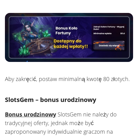
Aby zakręcić, postaw minimalną kwotę 80 złotych.
SlotsGem – bonus urodzinowy
Bonus urodzinowy
SlotsGem nie należy do
tradycyjnej oferty, jednak może być
zaproponowany indywidualnie graczom na