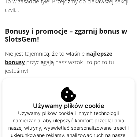
To w zasadzie tyle! Przejdźmy do ciekawszej sekcji,
czyli…
Bonusy i promocje – zgarnij bonus w
SlotsGem
!
Nie jest tajemnicą, że to właśnie
najlepsze
bonusy
przyciągają nasz wzrok i to po to tu
jesteśmy!
W przypadku SlotsGem, mimo drobnych
rozbieżności w kwestii wysokości oferowanych
premii, nie sposób nie zauważyć, że kasyno
Używamy plików cookie
przygotowało dla swoich użytkowników godną
Używamy plików cookie i innych technologii
uwagi ofertę promocyjną.
namierzania, aby ulepszyć komfort przeglądania
naszej witryny, wyświetlać spersonalizowane treści i
ukierunkowane reklamy, analizować ruch na naszej