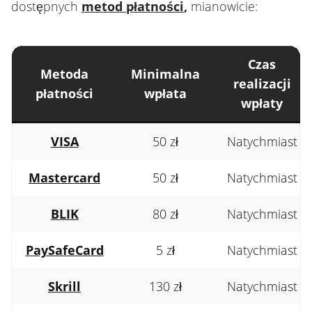
dostępnych
metod płatności
,
mianowicie:
Czas
Metoda
Minimalna
realizacji
płatności
wpłata
wpłaty
VISA
50 zł
Natychmiast
Mastercard
50 zł
Natychmiast
BLIK
80 zł
Natychmiast
PaySafeCard
5 zł
Natychmiast
Skrill
130 zł
Natychmiast