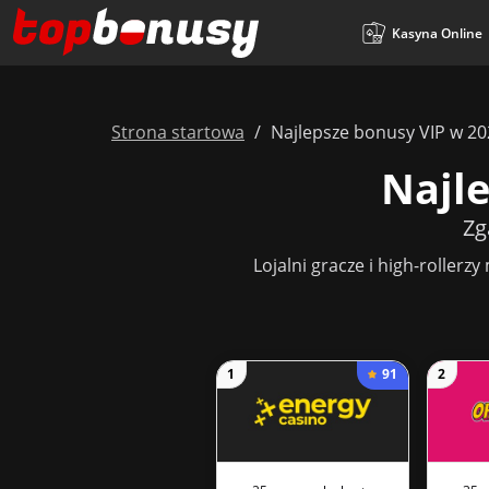
Kasyna Online
Strona startowa
Najlepsze bonusy VIP w 20
Najl
Zg
Lojalni gracze i high-rollerz
91
1
2