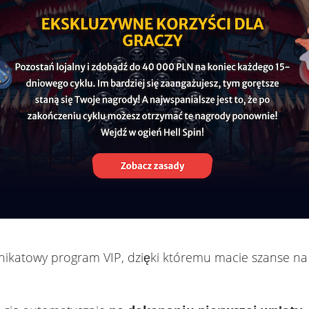
nikatowy program VIP, dzięki któremu macie szanse na