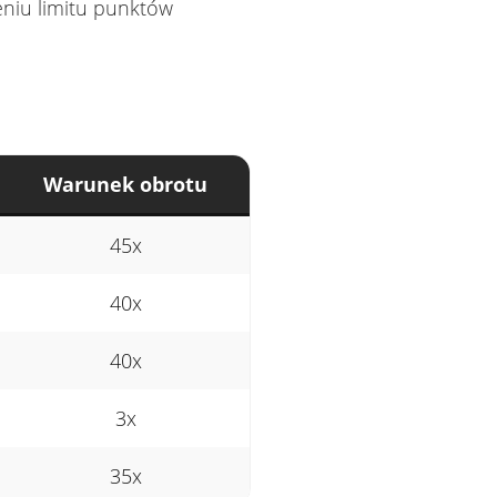
eniu limitu punktów
Warunek obrotu
45x
40x
40x
3x
35x