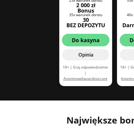
25x warunek obrotu
35x
2 000 zł
Bonus
35x warunek obrotu
40x
30
BEZ DEPOZYTU
Dar
Do kasyna
D
Opinia
18+ | Graj odpowiedzialnie
18+ | G
|
Anonimowihazardzisci.org
Anonimo
| Bonus powitalny tylko dla
| Tylko
nowych użytkowników
Minimal
Energy Casino. Bonus od 1.
promo
depozytu: 100% do 1000
płatn
PLN. Bonus po 2.
Net
doładowaniu: 50% do 1000
Obow
Największe bon
PLN. |
Obowiązują zasady i
warunki