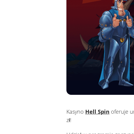
Kasyno
Hell Spin
oferuje u
zł!