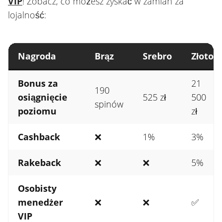
VIP
! Zobacz, co możesz zyskać w zamian za
lojalność:
Nagroda
Brąz
Srebro
Złoto
Bonus za
21
190
osiągnięcie
525 zł
500
spinów
poziomu
zł
Cashback
❌
1%
3%
Rakeback
❌
❌
5%
Osobisty
menedżer
❌
❌
✅
VIP