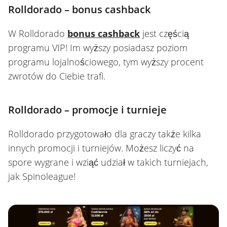
Rolldorado – bonus cashback
W Rolldorado
bonus cashback
jest częścią
programu VIP! Im wyższy posiadasz poziom
programu lojalnościowego, tym wyższy procent
zwrotów do Ciebie trafi.
Rolldorado – promocje i turnieje
Rolldorado przygotowało dla graczy także kilka
innych promocji i turniejów. Możesz liczyć na
spore wygrane i wziąć udział w takich turniejach,
jak Spinoleague!