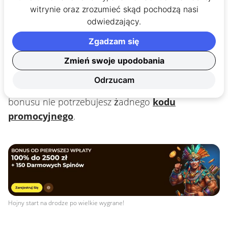
Trzecia wpłata: 100% do 2500 zł
witrynie oraz zrozumieć skąd pochodzą nasi
odwiedzający.
Minimalna kwota wpłaty to
80 zł
, ale jeżeli
Zgadzam się
zarejestrujesz się przez nasz link
, wtedy
Zmień swoje upodobania
minimalna kwota wpłaty będzie wynosić
40 zł
.
Odrzucam
Warunek obrotu wynosi 45x, a do aktywacji tego
bonusu nie potrzebujesz żadnego
kodu
promocyjnego
.
Hojny start na drodze po wielkie wygrane!