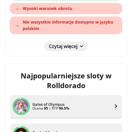
Wysoki warunek obrotu
Nie wszystkie informacje dostępne w języku
polskim
Czytaj więcej
Najpopularniejsze sloty w
Rolldorado
Gates of Olympus
Ocena
95
| RTP
96.5%