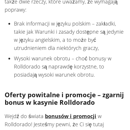
także dwie rzeczy, które uważamy, że wymagają
poprawy:
Brak informacji w języku polskim – zakładki,
takie jak Warunki i zasady dostępne są jedynie
w języku angielskim, a to może być
utrudnieniem dla niektórych graczy,
Wysoki warunek obrotu – choć bonusy w
Rolldorado są naprawdę korzystne, to
posiadają wysoki warunek obrotu.
Oferty powitalne i promocje – zgarnij
bonus w kasynie Rolldorado
Wejdź do świata
bonusów i promocji
w
Rolldorado! Jesteśmy pewni, że Ci się tutaj