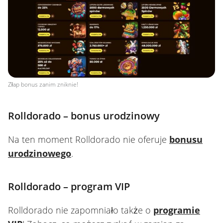
Złap bonus zanim zniknie!
Rolldorado – bonus urodzinowy
Na ten moment Rolldorado nie oferuje
bonusu
urodzinowego
.
Rolldorado – program VIP
Rolldorado nie zapomniało także o
programie