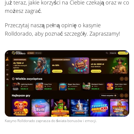
już teraz, jakie korzyści na Ciebie czekają oraz w co
możesz zagrać.
Przeczytaj naszą pełną opinię o kasynie
Rolldorado, aby poznać szczegóły. Zapraszamy!
Kasyno Rolldorado zaprasza do świata bonusów i emocji.