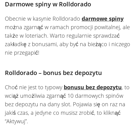
Darmowe spiny w Rolldorado
Obecnie w kasynie Rolldorado
darmowe spiny
można zgarnąć w ramach promocji powitalnej, ale
także w loteriach. Warto regularnie sprawdzać
zakładkę z bonusami, aby być na bieżąco i niczego
nie przegapić!
Rolldorado – bonus bez depozytu
Choć nie jest to typowy
bonusu bez depozytu
, to
wciąż umożliwia zgarnąć 10 darmowych spinów
bez depozytu na dany slot. Pojawia się on raz na
jakiś czas, a jedyne co musisz zrobić, to kliknąć
“Aktywuj”.