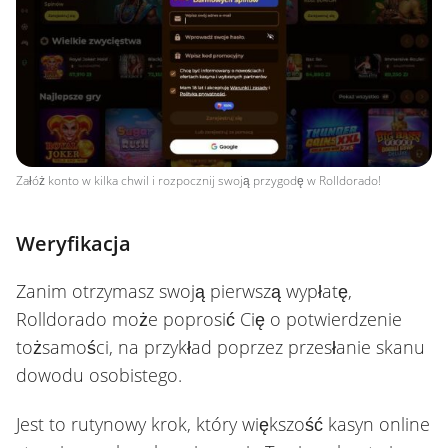
Załóż konto w kilka chwil i rozpocznij swoją przygodę w Rolldorado!
Weryfikacja
Zanim otrzymasz swoją pierwszą wypłatę,
Rolldorado może poprosić Cię o potwierdzenie
tożsamości, na przykład poprzez przesłanie skanu
dowodu osobistego.
Jest to rutynowy krok, który większość kasyn online