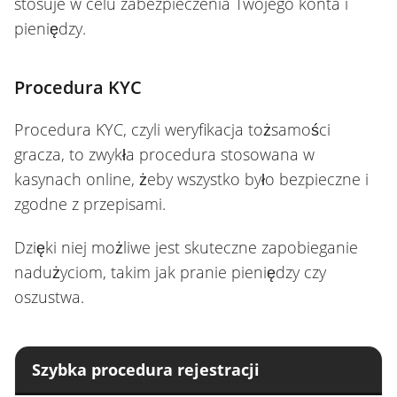
stosuje w celu zabezpieczenia Twojego konta i
pieniędzy.
Procedura KYC
Procedura KYC, czyli weryfikacja tożsamości
gracza, to zwykła procedura stosowana w
kasynach online, żeby wszystko było bezpieczne i
zgodne z przepisami.
Dzięki niej możliwe jest skuteczne zapobieganie
nadużyciom, takim jak pranie pieniędzy czy
oszustwa.
Szybka procedura rejestracji