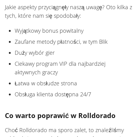
Jakie aspekty przyciągnęły naszą uwagę? Oto kilka z
tych, które nam się spodobały:
Wyjątkowy bonus powitalny
Zaufane metody płatności, w tym Blik
Duży wybór gier
Ciekawy program VIP dla najbardziej
aktywnych graczy
Łatwa w obsłudze strona
Obsługa klienta dostępna 24/7
Co warto poprawić w Rolldorado
Choć Rolldorado ma sporo zalet, to znaleźliśmy