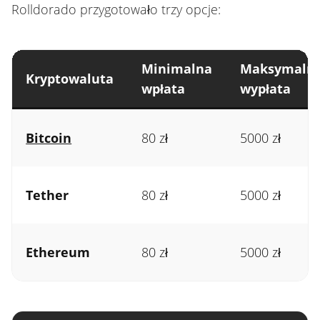
Rolldorado przygotowało trzy opcje:
Minimalna
Maksymaln
Kryptowaluta
wpłata
wypłata
Bitcoin
80 zł
5000 zł
Tether
80 zł
5000 zł
Ethereum
80 zł
5000 zł