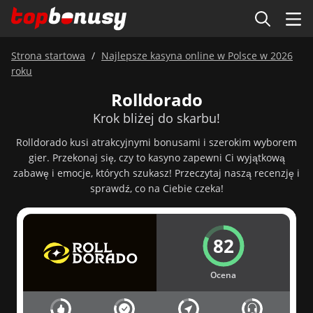
Strona startowa
Najlepsze kasyna online w Polsce w 2026
roku
Rolldorado
Krok bliżej do skarbu!
Rolldorado kusi atrakcyjnymi bonusami i szerokim wyborem
gier. Przekonaj się, czy to kasyno zapewni Ci wyjątkową
zabawę i emocje, których szukasz! Przeczytaj naszą recenzję i
sprawdź, co na Ciebie czeka!
82
Ocena