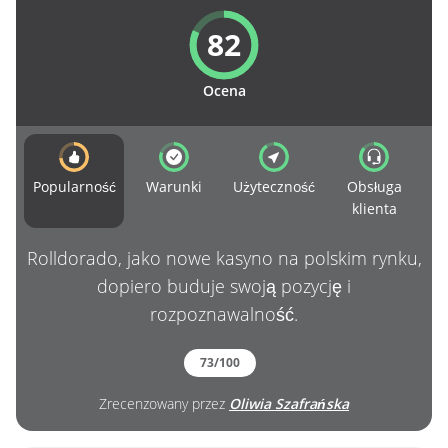
82
Ocena
Popularność
Warunki
Użyteczność
Obsługa
klienta
Rolldorado, jako nowe kasyno na polskim rynku,
dopiero buduje swoją pozycję i
rozpoznawalność.
73/100
Zrecenzowany przez
Oliwia Szafrańska