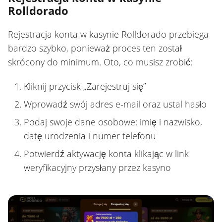
Rolldorado
Rejestracja konta w kasynie Rolldorado przebiega
bardzo szybko, ponieważ proces ten został
skrócony do minimum. Oto, co musisz zrobić:
Kliknij przycisk „Zarejestruj się”
Wprowadź swój adres e-mail oraz ustal hasło
Podaj swoje dane osobowe: imię i nazwisko,
datę urodzenia i numer telefonu
Potwierdź aktywację konta klikając w link
weryfikacyjny przysłany przez kasyno