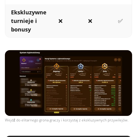
Ekskluzywne
turnieje i
❌
❌
✅
bonusy
Wejdź do elitarnego grona graczy i korzystaj z ekskluzywnych przywilejów.