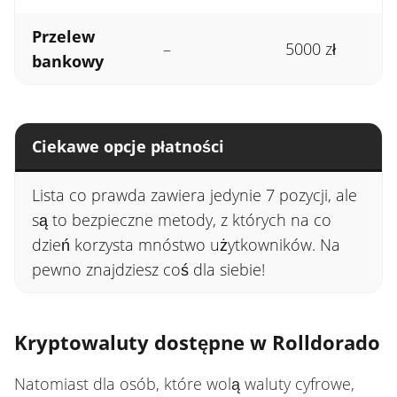
Przelew
–
5000 zł
bankowy
Ciekawe opcje płatności
Lista co prawda zawiera jedynie 7 pozycji, ale
są to bezpieczne metody, z których na co
dzień korzysta mnóstwo użytkowników. Na
pewno znajdziesz coś dla siebie!
Kryptowaluty dostępne w Rolldorado
Natomiast dla osób, które wolą waluty cyfrowe,