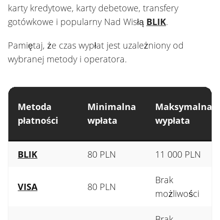
karty kredytowe, karty debetowe, transfery
gotówkowe i popularny Nad Wisłą
BLIK
.
Pamiętaj, że czas wypłat jest uzależniony od
wybranej metody i operatora.
Metoda
Minimalna
Maksymalna
płatności
wpłata
wypłata
BLIK
80 PLN
11 000 PLN
Brak
VISA
80 PLN
możliwości
Brak