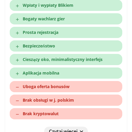
Wpłaty i wypłaty Blikiem
Bogaty wachlarz gier
Prosta rejestracja
Bezpieczeństwo
Cieszący oko, minimalistyczny interfejs
Aplikacja mobilna
Uboga oferta bonusów
Brak obsługi w j. polskim
Brak kryptowalut
Czytaj więcej