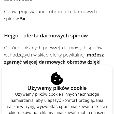
Obowiązuje warunek obrotu dla darmowych
spinów
5x
.
Hejgo – oferta darmowych spinów
Oprócz opisanych powyżej, darmowych spinów
wchodzących w skład oferty powitalnej,
możesz
zgarnąć więcej
darmowych obrotów
dzięki
programowi VIP kasyna
. Szczegóły poniżej.
Hejgo – bonus bez depozytu
Używamy plików cookie
Używamy plików cookie i innych technologii
W chwili obecnej Hejgo nie posiada w swojej
namierzania, aby ulepszyć komfort przeglądania
ofercie
bonusu bez depozytu
.
naszej witryny, wyświetlać spersonalizowane treści i
ukierunkowane reklamy, analizować ruch na naszej