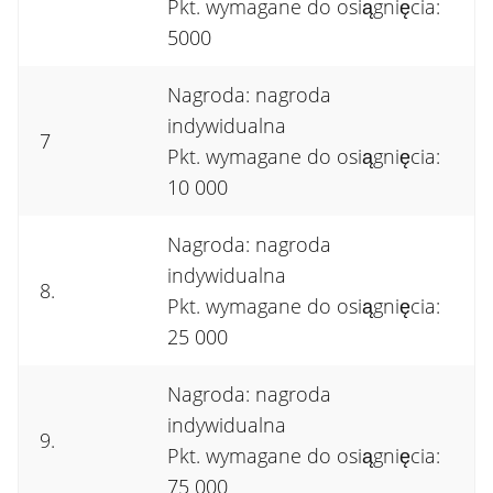
Pkt. wymagane do osiągnięcia:
5000
Nagroda: nagroda
indywidualna
7
Pkt. wymagane do osiągnięcia:
10 000
Nagroda: nagroda
indywidualna
8.
Pkt. wymagane do osiągnięcia:
25 000
Nagroda: nagroda
indywidualna
9.
Pkt. wymagane do osiągnięcia:
75 000