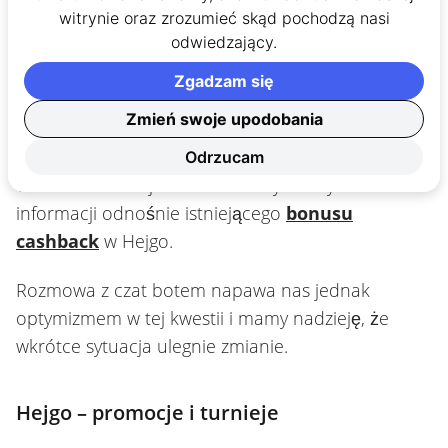
Należy mieć na uwadze, że to pierwsze kroki tego
witrynie oraz zrozumieć skąd pochodzą nasi
kasyna na polskim rynku i nie wykluczone, że z
odwiedzający.
biegem czasu bonus bez depozytu się pojawi.
Zgadzam się
Zmień swoje upodobania
Hejgo – bonus cashback
Odrzucam
W chwili obecnej nie znaleźliśmy żadnych
informacji odnośnie istniejącego
bonusu
cashback
w Hejgo.
Rozmowa z czat botem napawa nas jednak
optymizmem w tej kwestii i mamy nadzieję, że
wkrótce sytuacja ulegnie zmianie.
Hejgo – promocje i turnieje