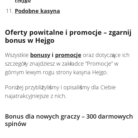
Podobne kasyna
Oferty powitalne i promocje – zgarnij
bonus w Hejgo
Wszystkie
bonusy
i
promocje
oraz dotyczące ich
szczegóły znajdziesz w zakładce “Promocje” w
górnym lewym rogu strony kasyna Hejgo.
Poniżej przybliżyliśmy i opisaliśmy dla Ciebie
najatrakcyjniejsze z nich.
Bonus dla nowych graczy – 300 darmowych
spinów