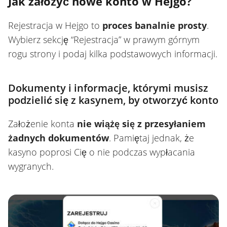
Jak założyć nowe konto w Hejgo?
Rejestracja w Hejgo to
proces banalnie prosty
.
Wybierz sekcję “Rejestracja” w prawym górnym
rogu strony i podaj kilka podstawowych informacji.
Dokumenty i informacje, którymi musisz
podzielić się z kasynem, by otworzyć konto
Założenie konta
nie wiążę się z przesyłaniem
żadnych dokumentów
. Pamiętaj jednak, że
kasyno poprosi Cię o nie podczas wypłacania
wygranych.