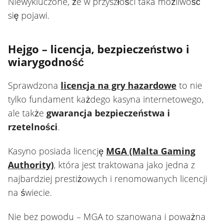
Niewykluczone, że w przyszłości taka możliwość
się pojawi.
Hejgo – licencja, bezpieczeństwo i
wiarygodność
Sprawdzona
licencja na gry hazardowe
to nie
tylko fundament każdego kasyna internetowego,
ale także
gwarancja bezpieczeństwa i
rzetelności
.
Kasyno posiada licencję
MGA (Malta Gaming
Authority)
, która jest traktowana jako jedna z
najbardziej prestiżowych i renomowanych licencji
na świecie.
Nie bez powodu – MGA to szanowana i poważna