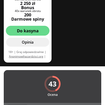
2 250 zł
zasady i warunki
Bonus
40x warunek obrotu
200
Darmowe spiny
Do kasyna
Opinia
18+ | Graj odpowiedzialnie |
Anonimowihazardzisci.org
|
Oferta dostępna od pierwszego
depozytu. Min. depozyt 90 PLN.
Wpłaty dokonane za pomocą
Skrill lub Neteller nie kwalifikują
się do oferty. Aby otrzymać
43
bonus należy skontaktować się z
działem obsługi klienta. Warunki
obrotu to x30 dla bonusu i
Ocena
depozytu i x40 dla darmowych
spinów. |
Obowiązują zasady i