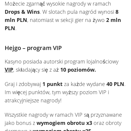
Możecie zgarnąć wysokie nagrody w ramach
Drops & Wins
. W slotach pula nagród wynosi
8
mln PLN
, natomiast w sekcji gier na żywo
2 mln
PLN
.
Hejgo – program VIP
Kasyno posiada autorski program lojalnościowy
VIP
, składający się z aż
10 poziomów.
Graj i zdobywaj
1 punkt
za każde wydane
40 PLN
.
Im więcej punktów, tym wyższy poziom VIP i
atrakcyjniejsze nagrody!
Wszystkie nagrody w ramach VIP są przyznawane
jako bonus z
wymogiem obrotu x3
oraz obroty
darmowe z
wymogiem obrotu
x25
.