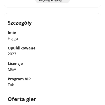
Szczegóły
Imie
Hejgo
Opublikowane
2023
Licencje
MGA
Program VIP
Tak
Oferta gier