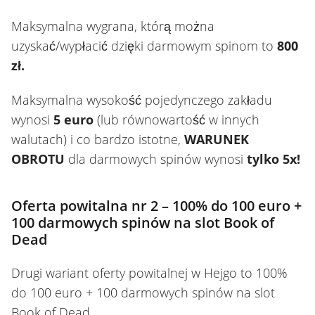
Maksymalna wygrana, którą można
uzyskać/wypłacić dzięki darmowym spinom to
800
zł.
Maksymalna wysokość pojedynczego zakładu
wynosi
5 euro
(lub równowartość w innych
walutach) i co bardzo istotne,
WARUNEK
OBROTU
dla darmowych spinów wynosi
tylko 5x!
Oferta powitalna nr 2 – 100% do 100 euro +
100 darmowych spinów na slot Book of
Dead
Drugi wariant oferty powitalnej w Hejgo to 100%
do 100 euro + 100 darmowych spinów na slot
Book of Dead.