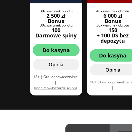
30x warunek obrotu
40x warunek obrotu
2 500 zł
6 000 zł
Bonus
Bonus
30x warunek obrotu
30x warunek obrotu
100
150
Darmowe spiny
+ 100 DS bez
depozytu
Do kasyna
Do kasyna
Opinia
Opinia
18+ | Graj odpowiedzialnie
18+ | Graj odpowiedzialn
|
|
Anonimowihazardzisci.org
Anonimowihazardzisci.o
| Bonus powitalny do 2500
| Bonus powitalny
zł i do 100 darmowych
podzielony jest na pierws
spinów uzależniony od
trzy wpłaty, a minimaln
wysokości pierwszego
wpłata to 20 złotych.
depozytu. Minimalna
Darmowe spiny bez
wpłata kwalifikująca do
depozytu za rejestrację,
bonusu wynosi 20 zł. |