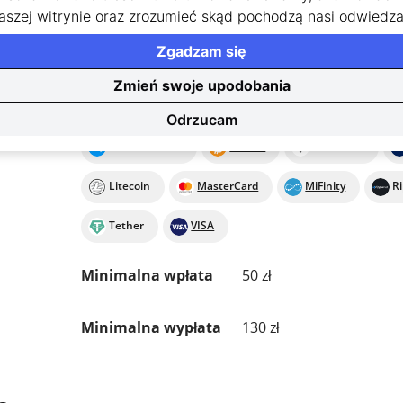
aszej witrynie oraz zrozumieć skąd pochodzą nasi odwiedza
NetEnt
Pragmatic Play
Red Tiger
Zgadzam się
Zmień swoje upodobania
Odrzucam
Bank Transfer
Bitcoin
Ethereum
Litecoin
MasterCard
MiFinity
Ri
Tether
VISA
Minimalna wpłata
50 zł
Minimalna wypłata
130 zł