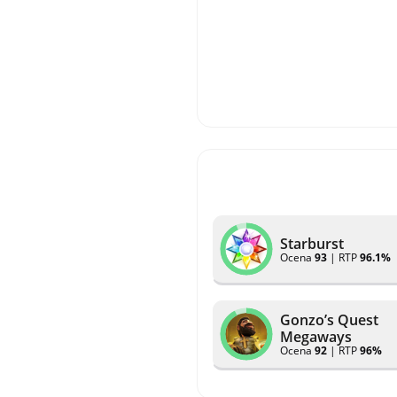
Starburst
Ocena
93
| RTP
96.1%
Gonzo’s Quest
Megaways
Ocena
92
| RTP
96%