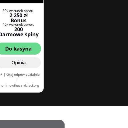
30x warunek obrotu
2 250 zł
Bonus
40x warunek obrotu
200
Darmowe spiny
Do kasyna
Opinia
+ | Graj odpowiedzialnie
|
nonimowihazardzisci.org
| Oferta dostępna od
ierwszego depozytu. Min.
depozyt 90 PLN. Wpłaty
okonane za pomocą Skrill
ub Neteller nie kwalifikują
ę do oferty. Aby otrzymać
nus należy skontaktować