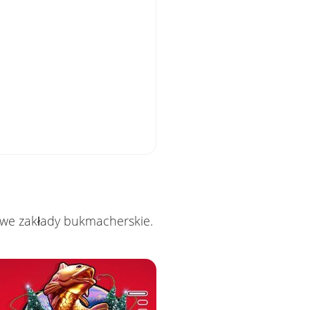
towe zakłady bukmacherskie.