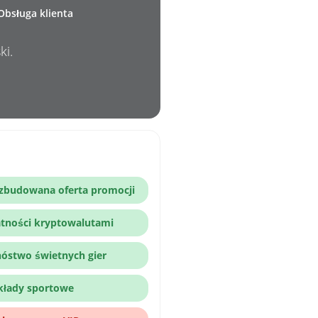
się z działem obsługi
Obsługa klienta
lienta. Warunki obrotu to
0 dla bonusu i depozytu i
0 dla darmowych spinów.
ki.
|
Obowiązują zasady i
warunki
zbudowana oferta promocji
atności kryptowalutami
óstwo świetnych gier
kłady sportowe