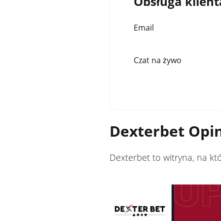
Obsługa klient
Email
Czat na żywo
Dexterbet Opi
Dexterbet to witryna, na kt