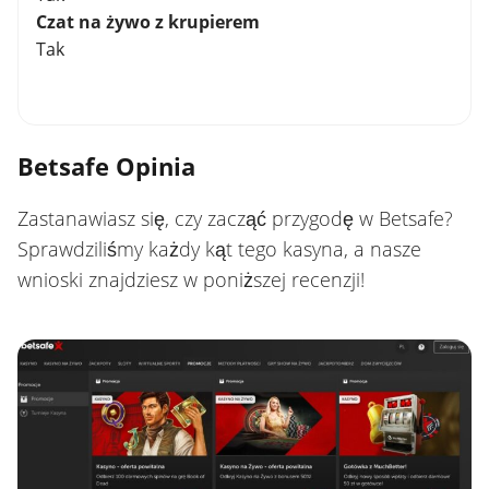
Czat na żywo z krupierem
Tak
Betsafe Opinia
Zastanawiasz się, czy zacząć przygodę w Betsafe?
Sprawdziliśmy każdy kąt tego kasyna, a nasze
wnioski znajdziesz w poniższej recenzji!