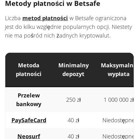
Metody płatności w Betsafe
Liczba
metod płatności
w Betsafe ograniczona
jest do kilku względnie popularnych opcji. Niestety
nie ma pośród nich żadnych kryptowalut.
Metoda
Minimalny
Maksymalna
płatności
depozyt
wypłata
Przelew
250 zł
1 000 000 zł
bankowy
PaySafeCard
40 zł
Niedostępne
Neosurf
40 zł
Niedostępne