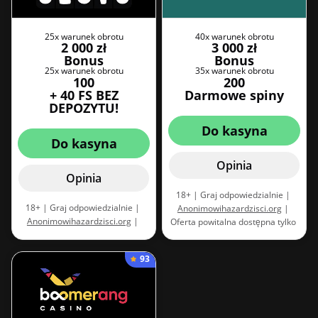
weryfikację konta. |
Obowiązują
zasady i warunki
25x warunek obrotu
40x warunek obrotu
2 000 zł
3 000 zł
Bonus
Bonus
25x warunek obrotu
35x warunek obrotu
100
200
+ 40 FS BEZ
Darmowe spiny
DEPOZYTU!
Do kasyna
Do kasyna
Opinia
Opinia
18+ | Graj odpowiedzialnie |
18+ | Graj odpowiedzialnie |
Anonimowihazardzisci.org
|
Anonimowihazardzisci.org
|
Oferta powitalna dostępna tylko
Bonus Powitalny 2x 100% do
dla nowych graczy. W ramach
1000 PLN + 100 darmowych
pakietu powitalnego są dwie
93
spinów dostępny z 2 pierwszymi
opcje bonusu do wyboru - bonus
wpłatami. 40 spinów bez
od depozytu lub darmowe spiny.
depozytu zostanie dodanych
Warunek obrotu bonusem to
automatycznie po rejestracji
40x. Warunek obrotu
konta w kasynie. Wymagany
darmowymi spinami to 35x. |