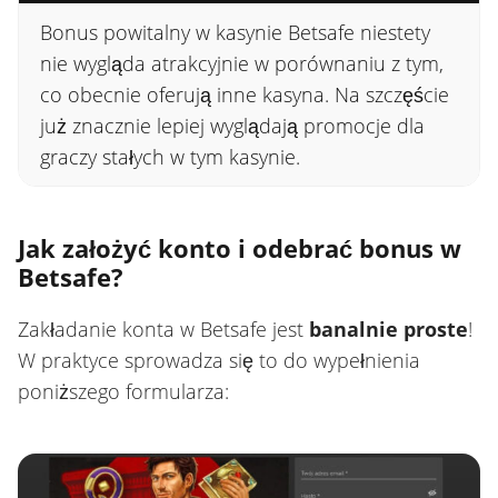
Bonus powitalny w kasynie Betsafe niestety
nie wygląda atrakcyjnie w porównaniu z tym,
co obecnie oferują inne kasyna. Na szczęście
już znacznie lepiej wyglądają promocje dla
graczy stałych w tym kasynie.
Jak założyć konto i odebrać bonus w
Betsafe?
Zakładanie konta w Betsafe jest
banalnie proste
!
W praktyce sprowadza się to do wypełnienia
poniższego formularza: