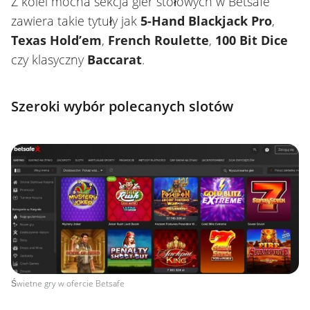
Z kolei mocna sekcja gier stołowych w Betsafe
zawiera takie tytuły jak
5-Hand Blackjack Pro
,
Texas Hold’em
,
French Roulette
,
100 Bit Dice
czy klasyczny
Baccarat
.
Szeroki wybór polecanych slotów
Świetne gry w ofercie Betsafe