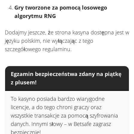
Gry tworzone za pomocą losowego
algorytmu RNG
Dodajmy jeszcze, że strona kasyna dostępna jest w
języku polskim, nie wyłączając z tego
szczegółowego regulaminu.
Egzamin bezpieczeństwa zdany na piątkę
z plusem!
To kasyno posiada bardzo wiarygodne
licencje, a do tego chroni graczy oraz
wszystkie transakcje za pomocą szyfrowania
danych. Innymi słowy – w Betsafe zagrasz
bezpiecznie!