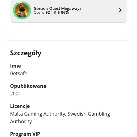
Gonzo’s Quest Megaways
Ocena
92
| RTP
96%
Szczegóły
Imie
Betsafe
Opublikowane
2001
Licencje
Malta Gaming Authority, Swedish Gambling
Authority
Program VIP