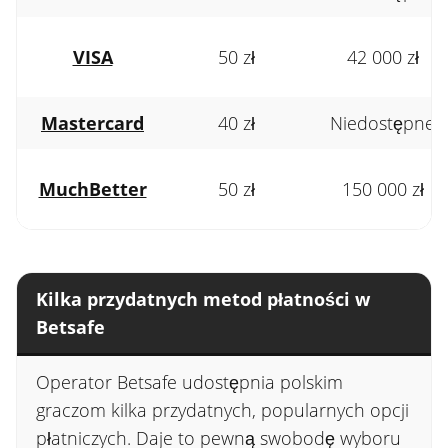
VISA
50 zł
42 000 zł
Mastercard
40 zł
Niedostępne
MuchBetter
50 zł
150 000 zł
Kilka przydatnych metod płatności w
Betsafe
Operator Betsafe udostępnia polskim
graczom kilka przydatnych, popularnych opcji
płatniczych. Daje to pewną swobodę wyboru