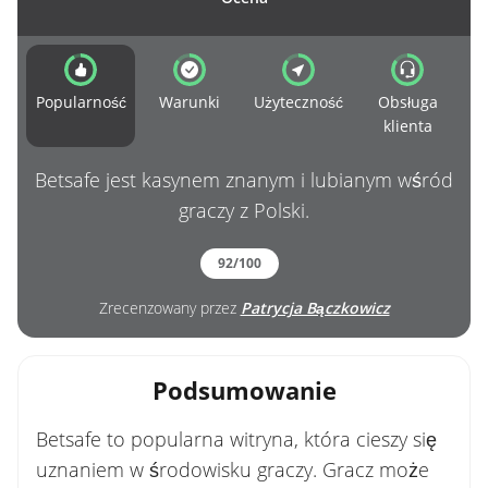
depozytu i x40 dla darmowych
spinów. |
Obowiązują zasady i
warunki
Popularność
Warunki
Użyteczność
Obsługa
klienta
Betsafe jest kasynem znanym i lubianym wśród
graczy z Polski.
92/100
Zrecenzowany przez
Patrycja Bączkowicz
Podsumowanie
Betsafe to popularna witryna, która cieszy się
uznaniem w środowisku graczy. Gracz może