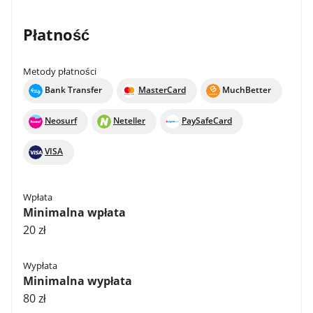
Płatność
Metody płatności
Bank Transfer
MasterCard
MuchBetter
Neosurf
Neteller
PaySafeCard
VISA
Wpłata
Minimalna wpłata
20 zł
Wypłata
Minimalna wypłata
80 zł