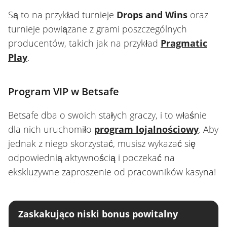
Są to na przykład turnieje
Drops and Wins
oraz
turnieje powiązane z grami poszczególnych
producentów, takich jak na przykład
Pragmatic
Play
.
Program VIP w Betsafe
Betsafe dba o swoich stałych graczy, i to właśnie
dla nich uruchomiło
program lojalnościowy
. Aby
jednak z niego skorzystać, musisz wykazać się
odpowiednią aktywnością i poczekać na
ekskluzywne zaproszenie od pracowników kasyna!
Zaskakująco niski bonus powitalny