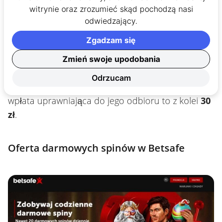
Gratka dla fanów gier na żywo w Betsafe
witrynie oraz zrozumieć skąd pochodzą nasi
odwiedzający.
Drugi bonus dotyczy
kasyna na żywo
, a opiewa
Zgadzam się
on na dodatkowe
50%
środków od pierwszego
Zmień swoje upodobania
depozytu.
Odrzucam
Maksymalna kwota bonusu to
400 zł
. Minimalna
wpłata uprawniająca do jego odbioru to z kolei
30
zł
.
Oferta darmowych spinów w Betsafe