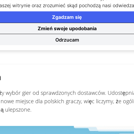
aszej witrynie oraz zrozumieć skąd pochodzą nasi odwiedza
Wsparcie emailowe
Tak
Zgadzam się
Adres email
[email protected]
Zmień swoje upodobania
Wsparcie na żywo
Tak
Odrzucam
a
uży wybór gier od sprawdzonych dostawców. Udostępnia
owe miejsce dla polskich graczy, więc liczymy, że ogóln
ną ulepszone.