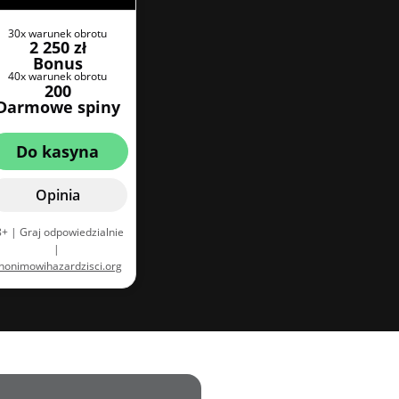
30x warunek obrotu
2 250 zł
Bonus
40x warunek obrotu
200
Darmowe spiny
Do kasyna
Opinia
+ | Graj odpowiedzialnie
|
nonimowihazardzisci.org
| Oferta dostępna od
ierwszego depozytu. Min.
depozyt 90 PLN. Wpłaty
okonane za pomocą Skrill
ub Neteller nie kwalifikują
ę do oferty. Aby otrzymać
nus należy skontaktować