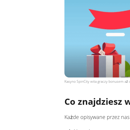
Kasyno SpinCity wita graczy bonusem aż
Co znajdziesz w
Każde opisywane przez nas k