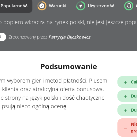
-
dodanych automatycznie
bonusem to 40x. Warunek
Popularność
Warunki
Użyteczność
po rejestracji konta w
obrotu darmowymi spinami
k
kasynie. Wymagany obrót z
to 35x. |
Obowiązują
x3
darmowych spinów bez
zasady i warunki
x4
 dopiero wkracza na rynek polski, nie jest jeszcze pop
depozytu: 35x. |
Obowiązują zasady i
warunki
Zrecenzowany przez
Patrycja Bączkowicz
0
Podsumowanie
żym wyborem gier i metod płatności. Plusem
Ca
 klienta oraz atrakcyjna oferta bonusowa.
Du
ie strony na język polski i dość chaotyczne
i psują nieco ogólną ocenę.
Du
Ni
gr