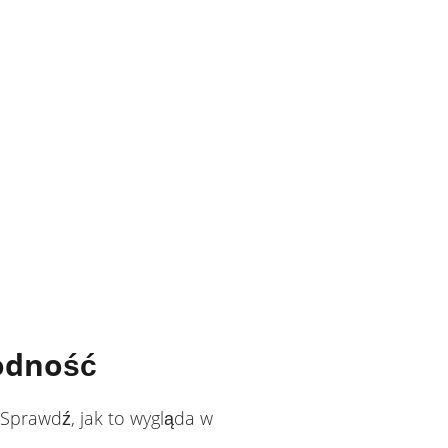
wodność
 Sprawdź, jak to wygląda w