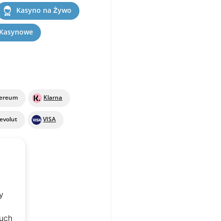
Kasyno na Żywo
 Kasynowe
ereum
Klarna
evolut
VISA
y
ruch