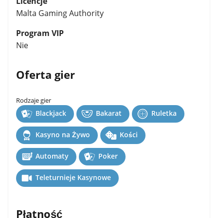
Licencje
Malta Gaming Authority
Program VIP
Nie
Oferta gier
Rodzaje gier
Blackjack
Bakarat
Ruletka
Kasyno na Żywo
Kości
Automaty
Poker
Teleturnieje Kasynowe
Płatność