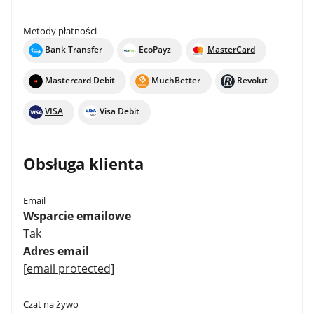
Metody płatności
Bank Transfer
EcoPayz
MasterCard
Mastercard Debit
MuchBetter
Revolut
VISA
Visa Debit
Obsługa klienta
Email
Wsparcie emailowe
Tak
Adres email
[email protected]
Czat na żywo