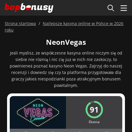
Strona startowa
Najlepsze kasyna online w Polsce w 2026
roku
NeonVegas
Jeśli myślisz, że współczesne kasyna online niczym się od
siebie nie różnią i nic cię już w nich nie zaskoczy, to
powinieneś poznać kasyno Neon Vegas. Zajrzyj do naszej
recenzji i dowiedz się czy ta platforma przygotowała dla
graczy jakieś niespodzianki poza atrakcyjnym bonusem
powitalnym.
91
Ocena