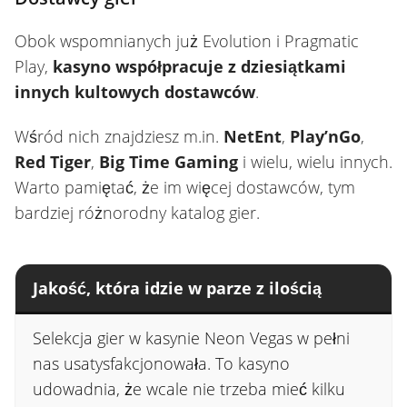
Obok wspomnianych już Evolution i Pragmatic
Play,
kasyno współpracuje z dziesiątkami
innych kultowych dostawców
.
Wśród nich znajdziesz m.in.
NetEnt
,
Play’nGo
,
Red Tiger
,
Big Time Gaming
i wielu, wielu innych.
Warto pamiętać, że im więcej dostawców, tym
bardziej różnorodny katalog gier.
Jakość, która idzie w parze z ilością
Selekcja gier w kasynie Neon Vegas w pełni
nas usatysfakcjonowała. To kasyno
udowadnia, że wcale nie trzeba mieć kilku