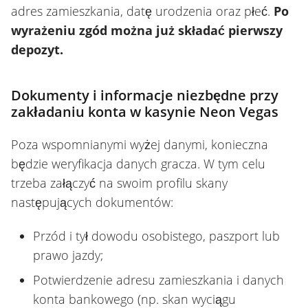
adres zamieszkania, datę urodzenia oraz płeć.
Po
wyrażeniu zgód można już składać pierwszy
depozyt.
Dokumenty i informacje niezbędne przy
zakładaniu konta w kasynie Neon Vegas
Poza wspomnianymi wyżej danymi, konieczna
będzie weryfikacja danych gracza. W tym celu
trzeba załączyć na swoim profilu skany
następujących dokumentów:
Przód i tył dowodu osobistego, paszport lub
prawo jazdy;
Potwierdzenie adresu zamieszkania i danych
konta bankowego (np. skan wyciągu