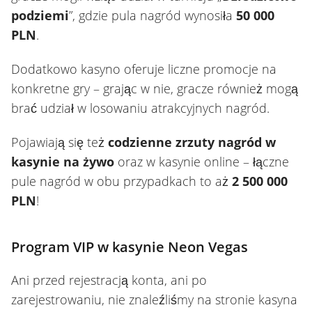
podziemi
”, gdzie pula nagród wynosiła
50 000
PLN
.
Dodatkowo kasyno oferuje liczne promocje na
konkretne gry – grając w nie, gracze również mogą
brać udział w losowaniu atrakcyjnych nagród.
Pojawiają się też
codzienne zrzuty nagród w
kasynie na żywo
oraz w kasynie online – łączne
pule nagród w obu przypadkach to aż
2 500 000
PLN
!
Program VIP w kasynie Neon Vegas
Ani przed rejestracją konta, ani po
zarejestrowaniu, nie znaleźliśmy na stronie kasyna