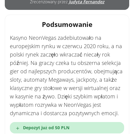
Zrecenzowany przez
Judyta Fernandez
Podsumowanie
Kasyno NeonVegas zadebiutowało na
europejskim rynku w czerwcu 2020 roku, a na
polski rynek zaczęło wkraczać niecały rok
później. Na graczy czeka tu obszerna selekcja
gier od najlepszych producentów, obejmująca
sloty, automaty Megaways, jackpoty, a także
klasyczne gry stołowe w wersji wirtualnej oraz
w kasynie na żywo. Dzięki szybkim wpłatom i
wypłatom rozrywka w NeonVegas jest
dynamiczna i dostarcza pozytywnych emocji.
Depozyt już od 50 PLN