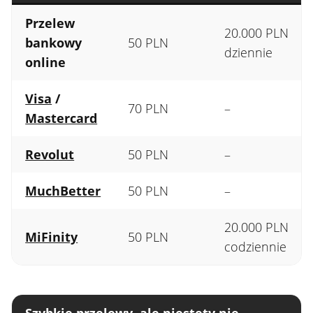
Przelew
20.000 PLN
bankowy
50 PLN
dziennie
online
Visa
/
70 PLN
–
Mastercard
Revolut
50 PLN
–
MuchBetter
50 PLN
–
20.000 PLN
MiFinity
50 PLN
codziennie