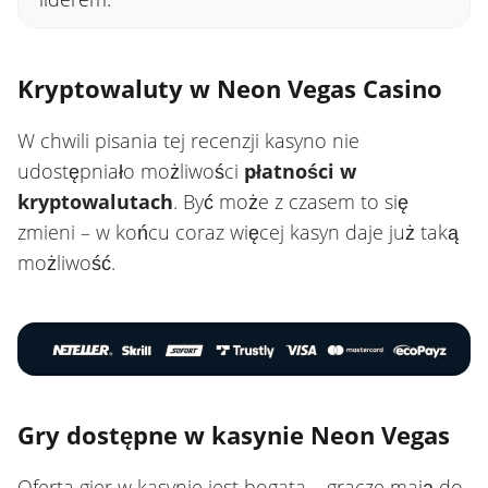
Kryptowaluty w Neon Vegas Casino
W chwili pisania tej recenzji kasyno nie
udostępniało możliwości
płatności w
kryptowalutach
. Być może z czasem to się
zmieni – w końcu coraz więcej kasyn daje już taką
możliwość.
Gry dostępne w kasynie Neon Vegas
Oferta gier w kasynie jest bogata – gracze mają do