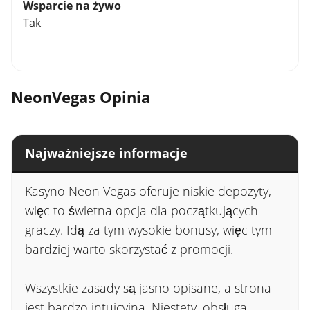
Wsparcie na żywo
Tak
NeonVegas Opinia
Najważniejsze informacje
Kasyno Neon Vegas oferuje niskie depozyty,
więc to świetna opcja dla początkujących
graczy. Idą za tym wysokie bonusy, więc tym
bardziej warto skorzystać z promocji.
Wszystkie zasady są jasno opisane, a strona
jest bardzo intuicyjna. Niestety, obsługa