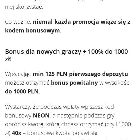
niej skorzystać.
Co ważne,
niemal każda promocja wiąże się z
kodem bonusowym
.
Bonus dla nowych graczy + 100% do 1000
zł!
Wpłacając
min 125 PLN pierwszego depozytu
możesz otrzymać
bonus powitalny
w wysokości
do 1000 PLN
.
Wystarczy, że podczas wpłaty wpiszesz kod
bonusowy
NEON
, a następnie podczas gry
obrócisz kwotę, którą chcesz otrzymać (czyli 1000
zł)
40x
– bonusowa kwota pojawi się