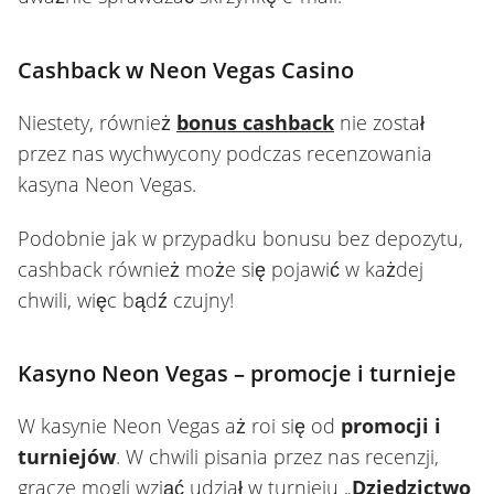
Cashback w Neon Vegas Casino
Niestety, również
bonus cashback
nie został
przez nas wychwycony podczas recenzowania
kasyna Neon Vegas.
Podobnie jak w przypadku bonusu bez depozytu,
cashback również może się pojawić w każdej
chwili, więc bądź czujny!
Kasyno Neon Vegas – promocje i turnieje
W kasynie Neon Vegas aż roi się od
promocji i
turniejów
. W chwili pisania przez nas recenzji,
gracze mogli wziąć udział w turnieju „
Dziedzictwo