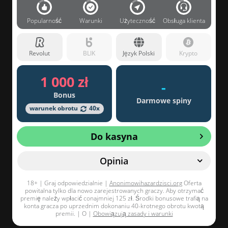
Popularność
Warunki
Użyteczność
Obsługa klienta
Revolut
BLIK
Język Polski
Krypto
1 000 zł
-
Bonus
Darmowe spiny
warunek obrotu
40x
Do kasyna
Opinia
18+ | Graj odpowiedzialnie |
Anonimowihazardzisci.org
Oferta
powitalna tylko dla nowo zarejestrowanych graczy. Aby otrzymać
premię należy wpłacić conajmniej 125 zł. Środki bonusowe trafią na
konta gracza po uprzednim dokonaniu 40-krotnego obrotu kwotą
premii. | O |
Obowiązują zasady i warunki