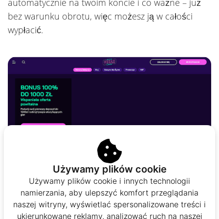
automatycznie na twoim koncie i co ważne – już
bez warunku obrotu, więc możesz ją w całości
wypłacić.
Darmowe spiny w Neon Vegas
Używamy plików cookie
Używamy plików cookie i innych technologii
Darmowych spinów w tym kasynie jest cała masa.
namierzania, aby ulepszyć komfort przeglądania
Niemal codziennie pojawiają się
promocje
, w
naszej witryny, wyświetlać spersonalizowane treści i
których po złożeniu depozytu można otrzymać
ukierunkowane reklamy, analizować ruch na naszej