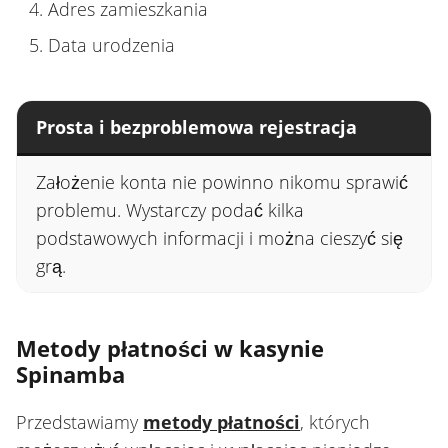
Adres zamieszkania
Data urodzenia
Prosta i bezproblemowa rejestracja
Założenie konta nie powinno nikomu sprawić
problemu. Wystarczy podać kilka
podstawowych informacji i można cieszyć się
grą.
Metody płatności w kasynie
Spinamba
Przedstawiamy
metody płatności
, których