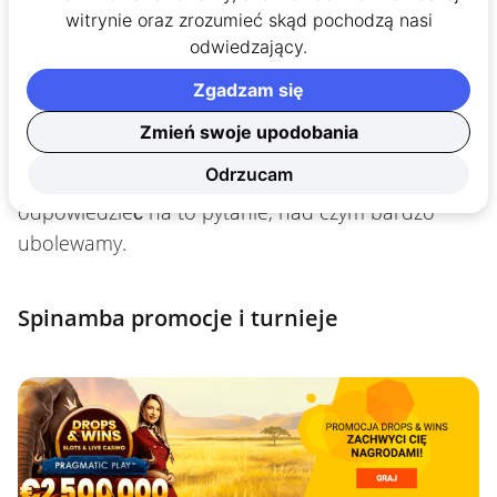
witrynie oraz zrozumieć skąd pochodzą nasi
Dla doświadczonych graczy kasyno ma w ofercie
odwiedzający.
cashback
wynoszący 10% lub 5%
. Na stronie nie
Zgadzam się
ma jednak precyzyjnych informacji, jakie
konkretnie warunki trzeba spełnić.
Zmień swoje upodobania
Odrzucam
Niestety obsługa też nie potrafiła nam
odpowiedzieć na to pytanie, nad czym bardzo
ubolewamy.
Spinamba promocje i turnieje