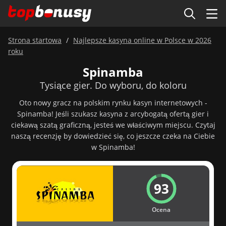
Strona startowa
Najlepsze kasyna online w Polsce w 2026
roku
Spinamba
Tysiące gier. Do wyboru, do koloru
Oto nowy gracz na polskim rynku kasyn internetowych -
Spinamba! Jeśli szukasz kasyna z arcybogatą ofertą gier i
ciekawą szatą graficzną, jesteś we właściwym miejscu. Czytaj
naszą recenzję by dowiedzieć się, co jeszcze czeka na Ciebie
w Spinamba!
93
Ocena