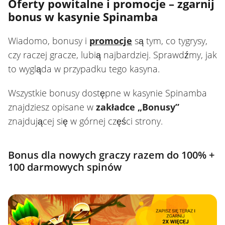
Oferty powitalne i promocje – zgarnij
bonus w kasynie Spinamba
Wiadomo, bonusy i
promocje
są tym, co tygrysy,
czy raczej gracze, lubią najbardziej. Sprawdźmy, jak
to wygląda w przypadku tego kasyna.
Wszystkie bonusy dostępne w kasynie Spinamba
znajdziesz opisane w
zakładce „Bonusy”
znajdującej się w górnej części strony.
Bonus dla nowych graczy razem do 100% +
100 darmowych spinów