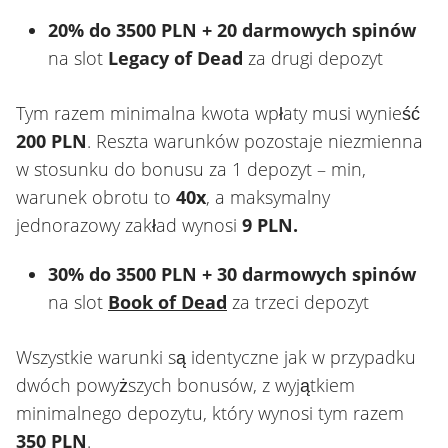
20% do 3500 PLN + 20 darmowych spinów
na slot
Legacy of Dead
za drugi depozyt
Tym razem minimalna kwota wpłaty musi wynieść
200 PLN
. Reszta warunków pozostaje niezmienna
w stosunku do bonusu za 1 depozyt – min,
warunek obrotu to
40x
, a maksymalny
jednorazowy zakład wynosi
9 PLN.
30% do 3500 PLN + 30 darmowych spinów
na slot
Book of Dead
za trzeci depozyt
Wszystkie warunki są identyczne jak w przypadku
dwóch powyższych bonusów, z wyjątkiem
minimalnego depozytu, który wynosi tym razem
350 PLN
.