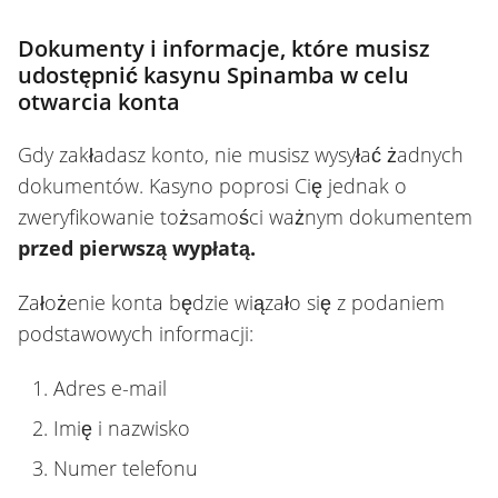
Dokumenty i informacje, które musisz
udostępnić kasynu Spinamba w celu
otwarcia konta
Gdy zakładasz konto, nie musisz wysyłać żadnych
dokumentów. Kasyno poprosi Cię jednak o
zweryfikowanie tożsamości ważnym dokumentem
przed pierwszą wypłatą.
Założenie konta będzie wiązało się z podaniem
podstawowych informacji:
Adres e-mail
Imię i nazwisko
Numer telefonu