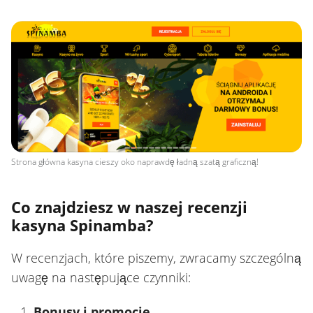
Strona główna kasyna cieszy oko naprawdę ładną szatą graficzną!
Co znajdziesz w naszej recenzji
kasyna Spinamba?
W recenzjach, które piszemy, zwracamy szczególną
uwagę na następujące czynniki:
Bonusy i promocje