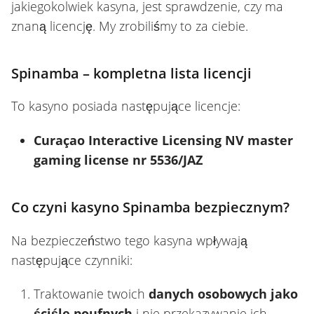
jakiegokolwiek kasyna, jest sprawdzenie, czy ma
znaną licencję. My zrobiliśmy to za ciebie.
Spinamba – kompletna lista licencji
To kasyno posiada następujące licencje:
Curaçao Interactive Licensing NV master
gaming license nr 5536/JAZ
Co czyni kasyno Spinamba bezpiecznym?
Na bezpieczeństwo tego kasyna wpływają
następujące czynniki:
Traktowanie twoich
danych osobowych jako
ściśle poufnych
i nie przekazywanie ich