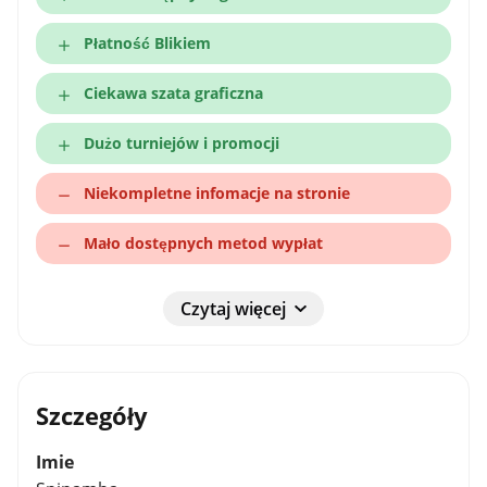
Płatność Blikiem
Ciekawa szata graficzna
Dużo turniejów i promocji
Niekompletne infomacje na stronie
Mało dostępnych metod wypłat
Czytaj więcej
Szczegóły
Imie