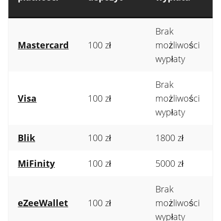
Brak
Mastercard
100 zł
możliwości
wypłaty
Brak
Visa
100 zł
możliwości
wypłaty
Blik
100 zł
1800 zł
MiFinity
100 zł
5000 zł
Brak
eZeeWallet
100 zł
możliwości
wypłaty