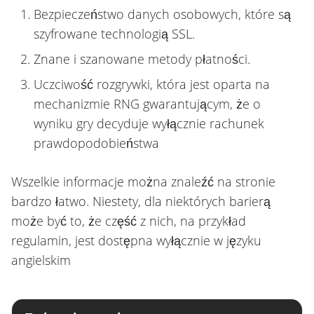
Bezpieczeństwo danych osobowych, które są
szyfrowane technologią SSL.
Znane i szanowane metody płatności.
Uczciwość rozgrywki, która jest oparta na
mechanizmie RNG gwarantującym, że o
wyniku gry decyduje wyłącznie rachunek
prawdopodobieństwa
Wszelkie informacje można znaleźć na stronie
bardzo łatwo. Niestety, dla niektórych barierą
może być to, że część z nich, na przykład
regulamin, jest dostępna wyłącznie w języku
angielskim