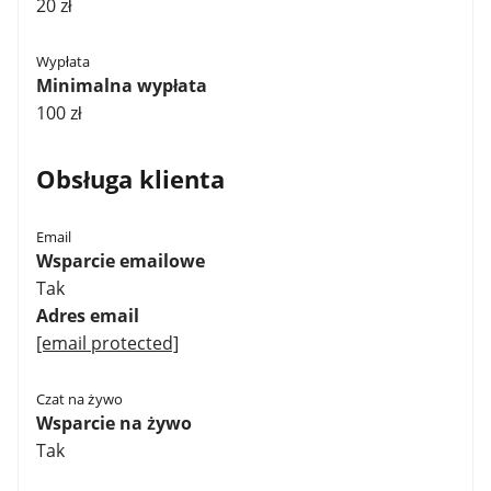
20 zł
Wypłata
Minimalna wypłata
100 zł
Obsługa klienta
Email
Wsparcie emailowe
Tak
Adres email
[email protected]
Czat na żywo
Wsparcie na żywo
Tak