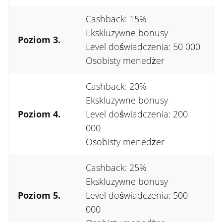
Cashback: 15%
Ekskluzywne bonusy
Poziom 3.
Level doświadczenia: 50 000
Osobisty menedżer
Cashback: 20%
Ekskluzywne bonusy
Poziom 4.
Level doświadczenia: 200
000
Osobisty menedżer
Cashback: 25%
Ekskluzywne bonusy
Poziom 5.
Level doświadczenia: 500
000