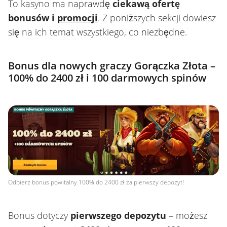
To kasyno ma naprawdę
ciekawą ofertę
bonusów i
promocji
. Z poniższych sekcji dowiesz
się na ich temat wszystkiego, co niezbędne.
Bonus dla nowych graczy Gorączka Złota –
100% do 2400 zł i 100 darmowych spinów
Odbierz bonus powitalny 100% do 2400 zł za pierwszy depozyt!
Bonus dotyczy
pierwszego depozytu
– możesz