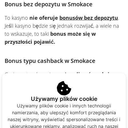
Bonus bez depozytu w Smokace
To kasyno
nie oferuje
bonusów bez depozytu
.
Jeśli kasyno będzie się jednak rozwijać, a wiele na
to wskazuje, to taki
bonus może się w
przyszłości pojawić.
Bonus typu cashback w Smokace
Grając w tym kasynie,
możesz liczyć na dwie
oferty
cashbacku
: jedną wynoszącą 15% przy
każdym depozycie i drugą do 25% (maksymalnie
11,750 zł). Dodatkowo,
zwrot gotówki jest
Używamy plików cookie
Używamy plików cookie i innych technologii
jednym z elementów
programu VIP.
namierzania, aby ulepszyć komfort przeglądania
naszej witryny, wyświetlać spersonalizowane treści i
Promocje i turnieje w Smokace
ukierunkowane reklamy, analizować ruch na naszej