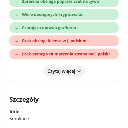
Sprawna obsługa poprzez czat na żywo
Wiele dostępnych kryptowalut
Czarująca oprawa graficzna
Brak obsługi klienta w j. polskim
Brak pełnego tłumaczenia strony na j. polski
Czytaj więcej
Szczegóły
Imie
Smokace