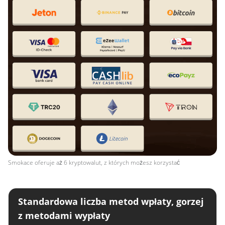
Smokace oferuje aż 6 kryptowalut, z których możesz korzystać
Standardowa liczba metod wpłaty, gorzej
z metodami wypłaty