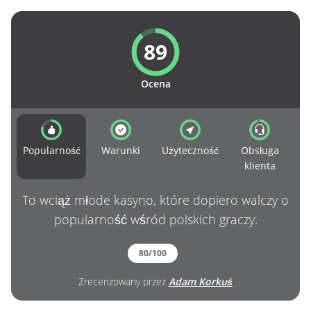
89
Ocena
Popularność
Warunki
Użyteczność
Obsługa
klienta
To wciąż młode kasyno, które dopiero walczy o
popularność wśród polskich graczy.
80/100
Zrecenzowany przez
Adam Korkuś