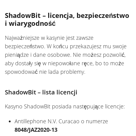
ShadowBit – licencja, bezpieczeństwo
i wiarygodność
Najważniejsze w kasynie jest zawsze
bezpieczeństwo. W końcu przekazujesz mu swoje
pieniądze i dane osobowe. Nie możesz pozwolić,
aby dostały się w niepowołane ręce, bo to może
spowodować nie lada problemy.
ShadowBit – lista licencji
Kasyno ShadowBit posiada następujące licencje:
Antillephone N.V. Curacao o numerze
8048/JAZ2020-13