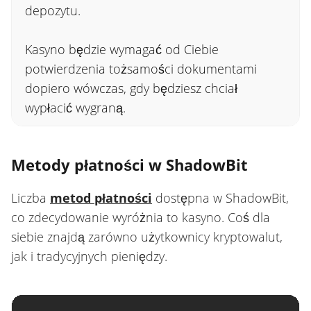
depozytu.
Kasyno będzie wymagać od Ciebie
potwierdzenia tożsamości dokumentami
dopiero wówczas, gdy będziesz chciał
wypłacić wygraną.
Metody płatności w ShadowBit
Liczba
metod płatności
dostępna w ShadowBit,
co zdecydowanie wyróżnia to kasyno. Coś dla
siebie znajdą zarówno użytkownicy kryptowalut,
jak i tradycyjnych pieniędzy.