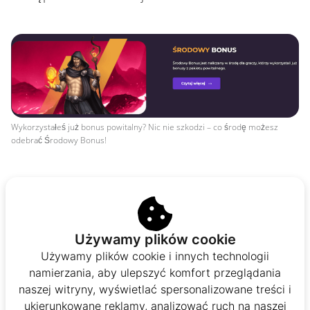
Wykorzystałeś już bonus powitalny? Nic nie szkodzi – co środę możesz
odebrać Środowy Bonus!
Program VIP w ShadowBit
W momencie pisania recenzji kasyno nie posiadało
programu VIP.
Należy jednak mieć na uwadze, że
Używamy plików cookie
ShadowBit to wciąż młode
kasyno internetowe
i
Używamy plików cookie i innych technologii
namierzania, aby ulepszyć komfort przeglądania
ta sytuacja może w przyszłości ulec zmianie.
naszej witryny, wyświetlać spersonalizowane treści i
ukierunkowane reklamy, analizować ruch na naszej