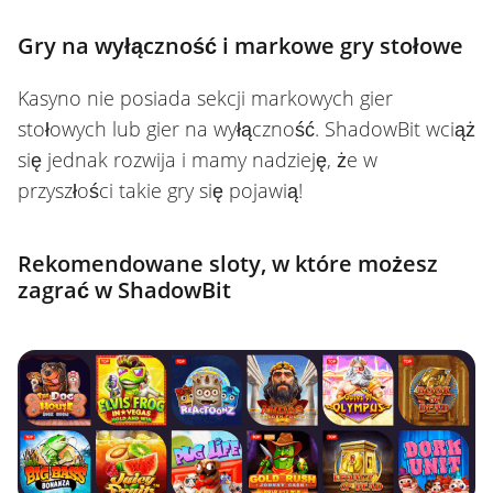
Gry na wyłączność i markowe gry stołowe
Kasyno nie posiada sekcji markowych gier
stołowych lub gier na wyłączność. ShadowBit wciąż
się jednak rozwija i mamy nadzieję, że w
przyszłości takie gry się pojawią!
Rekomendowane sloty, w które możesz
zagrać w ShadowBit