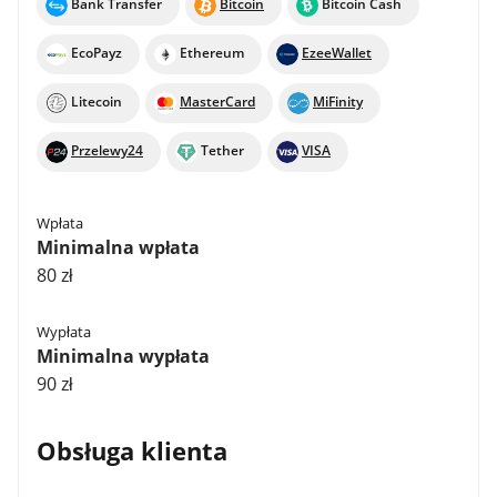
Bank Transfer
Bitcoin
Bitcoin Cash
EcoPayz
Ethereum
EzeeWallet
Litecoin
MasterCard
MiFinity
Przelewy24
Tether
VISA
Wpłata
Minimalna wpłata
80 zł
Wypłata
Minimalna wypłata
90 zł
Obsługa klienta