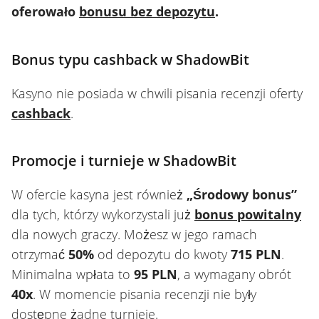
oferowało
bonusu bez depozytu
.
Bonus typu cashback w ShadowBit
Kasyno nie posiada w chwili pisania recenzji oferty
cashback
.
Promocje i turnieje w ShadowBit
W ofercie kasyna jest również
„Środowy bonus”
dla tych, którzy wykorzystali już
bonus powitalny
dla nowych graczy. Możesz w jego ramach
otrzymać
50%
od depozytu do kwoty
715 PLN
.
Minimalna wpłata to
95 PLN
, a wymagany obrót
40x
. W momencie pisania recenzji nie były
dostępne żadne turnieje.