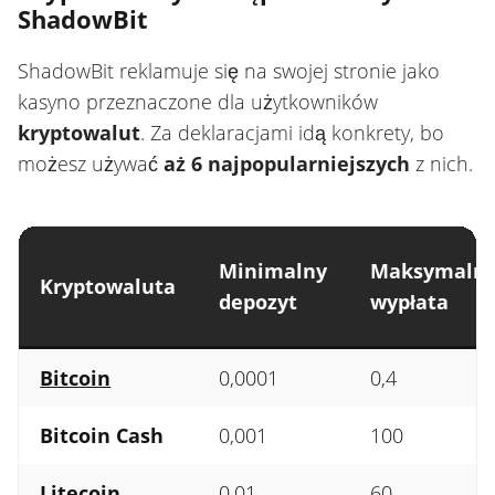
ShadowBit
ShadowBit reklamuje się na swojej stronie jako
kasyno przeznaczone dla użytkowników
kryptowalut
. Za deklaracjami idą konkrety, bo
możesz używać
aż 6 najpopularniejszych
z nich.
Minimalny
Maksymaln
Kryptowaluta
depozyt
wypłata
Bitcoin
0,0001
0,4
Bitcoin Cash
0,001
100
Litecoin
0,01
60