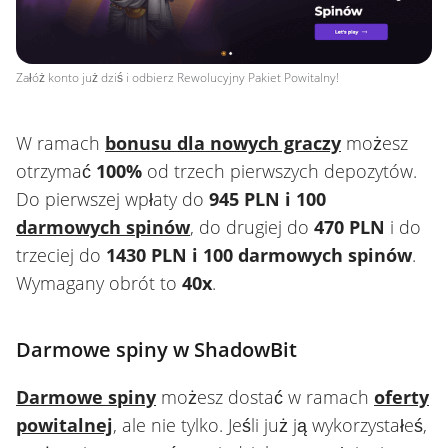
Załóż konto już dziś i odbierz Rewolucyjny Pakiet Powitalny!
W ramach
bonusu dla nowych graczy
możesz
otrzymać
100%
od trzech pierwszych depozytów.
Do pierwszej wpłaty do
945 PLN i 100
darmowych spinów
, do drugiej do
470 PLN
i do
trzeciej do
1430 PLN i 100 darmowych spinów
.
Wymagany obrót to
40x
.
Darmowe spiny w ShadowBit
Darmowe spiny
możesz dostać w ramach
oferty
powitalnej
, ale nie tylko. Jeśli już ją wykorzystałeś,