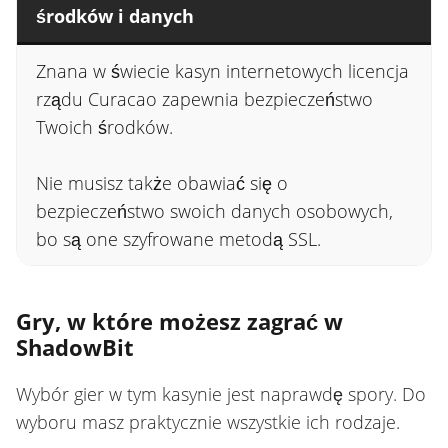
środków i danych
Znana w świecie kasyn internetowych licencja
rządu Curacao zapewnia bezpieczeństwo
Twoich środków.
Nie musisz także obawiać się o
bezpieczeństwo swoich danych osobowych,
bo są one szyfrowane metodą SSL.
Gry, w które możesz zagrać w
ShadowBit
Wybór gier w tym kasynie jest naprawdę spory. Do
wyboru masz praktycznie wszystkie ich rodzaje.