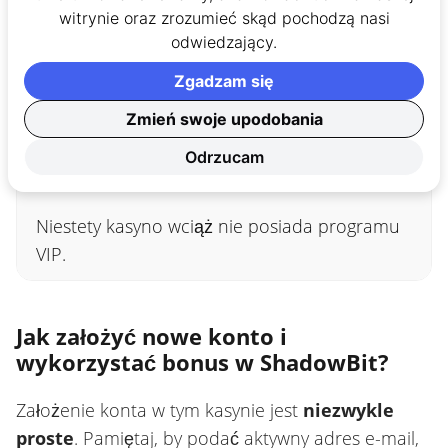
witrynie oraz zrozumieć skąd pochodzą nasi
Zarówno nowi, jak i stali gracze, znajdą
odwiedzający.
coś dla siebie
Zgadzam się
Promocji być może nie ma zbyt wiele, za to są
Zmień swoje upodobania
przeznaczone zarówno dla nowych graczy,
Odrzucam
jak i tych stałych.
Niestety kasyno wciąż nie posiada programu
VIP.
Jak założyć nowe konto i
wykorzystać bonus w ShadowBit?
Założenie konta w tym kasynie jest
niezwykle
proste
. Pamiętaj, by podać aktywny adres e-mail,