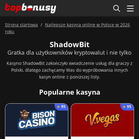
Strona startowa
Najlepsze kasyna online w Polsce w 2026
roku
ShadowBit
Gratka dla użytkowników kryptowalut i nie tylko
Kasyno ShadowBit zakończyło świadczenie usług dla graczy z
Polski, dlatego zachęcamy Was do wypróbowania innych
kasyn online z poniższej listy.
Popularne kasyna
95
95