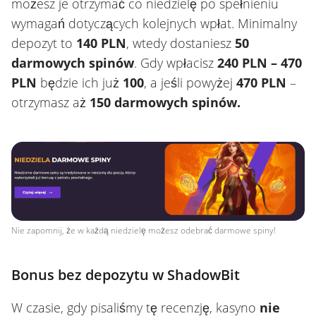
możesz je otrzymać co niedzielę po spełnieniu
wymagań dotyczących kolejnych wpłat. Minimalny
depozyt to
140 PLN
, wtedy dostaniesz
50
darmowych spinów
. Gdy wpłacisz
240 PLN – 470
PLN
będzie ich już
100
, a jeśli powyżej
470 PLN
–
otrzymasz aż
150 darmowych
spinów.
Nie zapomnij, że w każdą niedzielę możesz odebrać darmowe spiny!
Bonus bez depozytu w ShadowBit
W czasie, gdy pisaliśmy tę recenzję, kasyno
nie