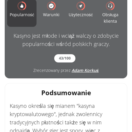
Popularność
Warunki
Użyteczność
Obsługa
klienta
Kasyno jest młode i wciąż walczy o zdobycie
popularności wśród polskich graczy.
43/100
Zrecenzowany przez
Adam Korkuś
Podsumowanie
Kasyno określa się mianem "kasyna
kryptowalutowego", jednak zwolennicy
tradycyjnych płatności także się w nim
odnajdą. Wybór gier jest spory, więc z