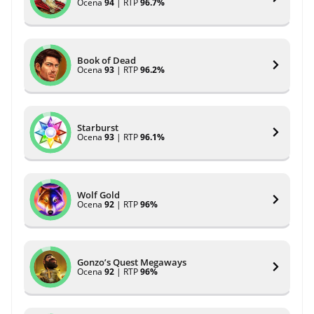
Ocena
94
| RTP
96.7%
Book of Dead
Ocena
93
| RTP
96.2%
Starburst
Ocena
93
| RTP
96.1%
Wolf Gold
Ocena
92
| RTP
96%
Gonzo’s Quest Megaways
Ocena
92
| RTP
96%