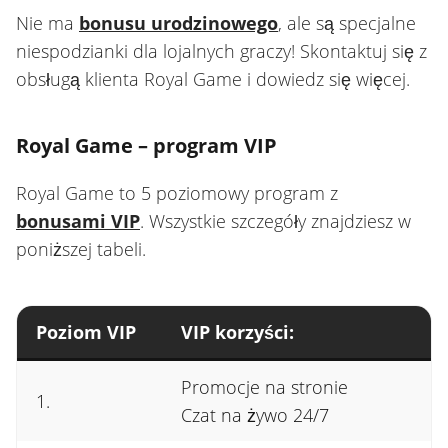
Nie ma
bonusu urodzinowego
, ale są specjalne
niespodzianki dla lojalnych graczy! Skontaktuj się z
obsługą klienta Royal Game i dowiedz się więcej.
Royal Game – program VIP
Royal Game to 5 poziomowy program z
bonusami VIP
. Wszystkie szczegóły znajdziesz w
poniższej tabeli.
Poziom VIP
VIP korzyści:
Promocje na stronie
1.
Czat na żywo 24/7