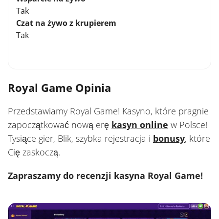
Tak
Czat na żywo z krupierem
Tak
Royal Game Opinia
Przedstawiamy
Royal Game!
Kasyno, które pragnie
zapoczątkować nową erę
kasyn online
w Polsce!
Tysiące gier, Blik, szybka rejestracja i
bonusy
, które
Cię zaskoczą.
Zapraszamy do recenzji kasyna Royal Game!