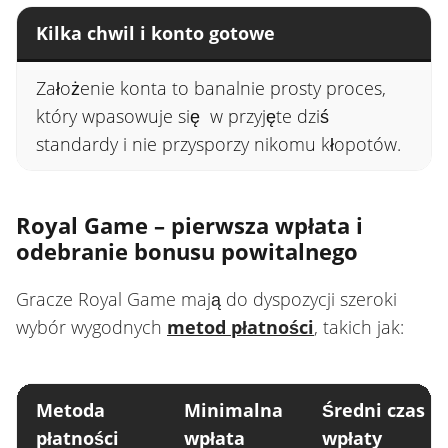
Kilka chwil i konto gotowe
Założenie konta to banalnie prosty proces,
który wpasowuje się w przyjęte dziś
standardy i nie przysporzy nikomu kłopotów.
Royal Game – pierwsza wpłata i
odebranie bonusu powitalnego
Gracze Royal Game mają do dyspozycji szeroki
wybór wygodnych
metod płatności
, takich jak:
Metoda
Minimalna
Średni czas
płatności
wpłata
wpłaty