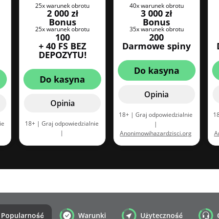
25x warunek obrotu
40x warunek obrotu
2 000 zł
3 000 zł
Bonus
Bonus
25x warunek obrotu
35x warunek obrotu
100
200
+ 40 FS BEZ
Darmowe spiny
DEPOZYTU!
Do kasyna
Do kasyna
Opinia
Opinia
18+ | Graj odpowiedzialnie
18
ie
18+ | Graj odpowiedzialnie
|
|
Anonimowihazardzisci.org
A
rg
Anonimowihazardzisci.org
| Oferta powitalna
| Bonus Powitalny 2x 100%
dostępna tylko dla nowych
p
ze
do 1000 PLN + 100
graczy. W ramach pakietu
a
darmowych spinów
powitalnego są dwie opcje
d
dostępny z 2 pierwszymi
bonusu do wyboru - bonus
l
wpłatami. 40 spinów bez
od depozytu lub darmowe
si
depozytu zostanie
spiny. Warunek obrotu
bo
-
dodanych automatycznie
bonusem to 40x. Warunek
Popularność
Warunki
Użyteczność
po rejestracji konta w
obrotu darmowymi spinami
k