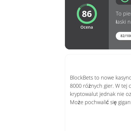
weryfikację konta. |
Obowiązują zasady i
86
To pie
warunki
łaski 
Ocena
82/10
BlockBets to nowe kasyno
8000 różnych gier. W tej 
kryptowalut jednak nie oz
Może pochwalić się giga