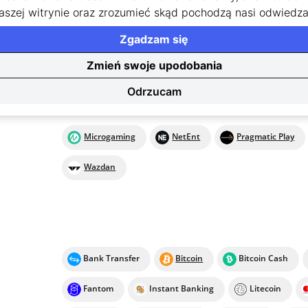
aszej witrynie oraz zrozumieć skąd pochodzą nasi odwiedza
Blackjack
Bakarat
Ruletka
Zgadzam się
Kości
Automaty
Poker
Zmień swoje upodobania
Odrzucam
Teleturnieje Kasynowe
Microgaming
NetEnt
Pragmatic Play
Wazdan
Bank Transfer
Bitcoin
Bitcoin Cash
Fantom
Instant Banking
Litecoin