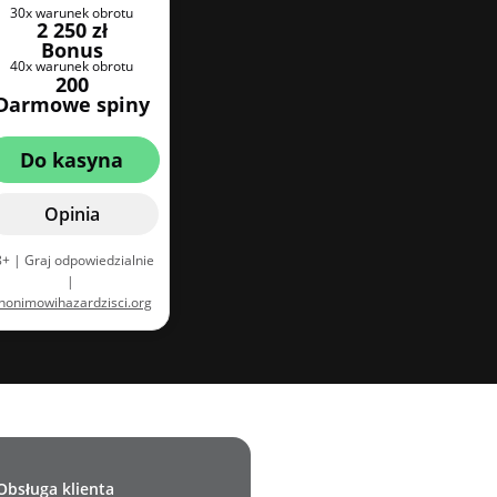
30x warunek obrotu
2 250 zł
Bonus
40x warunek obrotu
200
Darmowe spiny
Do kasyna
Opinia
+ | Graj odpowiedzialnie
|
nonimowihazardzisci.org
| Oferta dostępna od
ierwszego depozytu. Min.
depozyt 90 PLN. Wpłaty
okonane za pomocą Skrill
ub Neteller nie kwalifikują
ę do oferty. Aby otrzymać
nus należy skontaktować
się z działem obsługi
Obsługa klienta
lienta. Warunki obrotu to