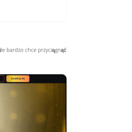
 że bardzo chce przyciągnąć