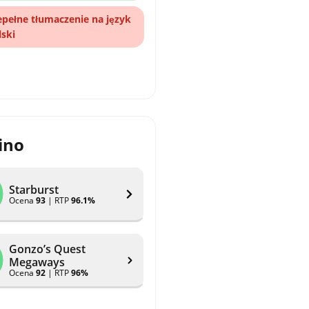
epełne tłumaczenie na język
lski
ino
Starburst
Ocena
93
| RTP
96.1%
Gonzo’s Quest
Megaways
Ocena
92
| RTP
96%