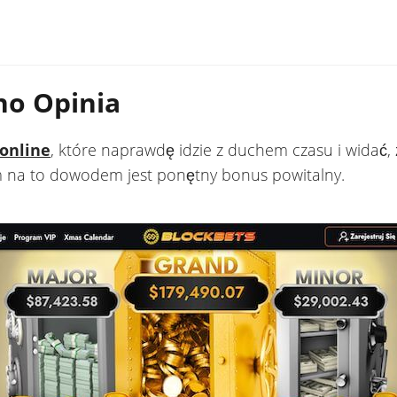
no Opinia
online
, które naprawdę idzie z duchem czasu i widać,
 na to dowodem jest ponętny bonus powitalny.