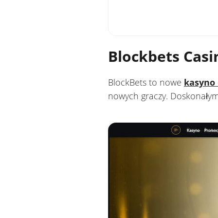
Blockbets Casi
BlockBets to nowe
kasyno 
nowych graczy. Doskonałym