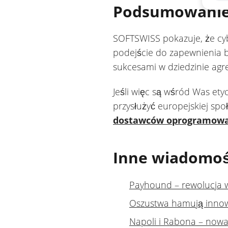
Podsumowani
SOFTSWISS pokazuje, że cyb
podejście do zapewnienia b
sukcesami w dziedzinie agr
Jeśli więc są wśród Was ety
przysłużyć europejskiej spo
dostawców oprogramow
Inne wiadomośc
Payhound – rewolucja w
Oszustwa hamują innow
Napoli i Rabona – nowa