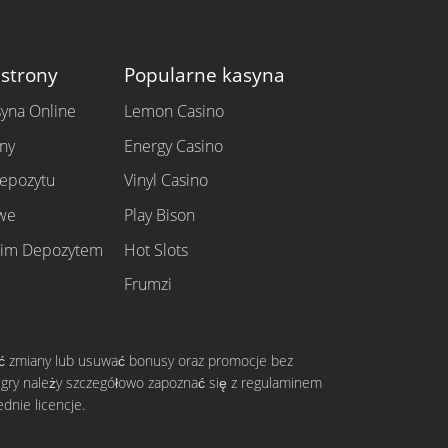
strony
Popularne kasyna
syna Online
Lemon Casino
ny
Energy Casino
epozytu
Vinyl Casino
we
Play Bison
kim Depozytem
Hot Slots
Frumzi
ć zmiany lub usuwać bonusy oraz promocje bez
gry należy szczegółowo zapoznać się z regulaminem
dnie licencje.