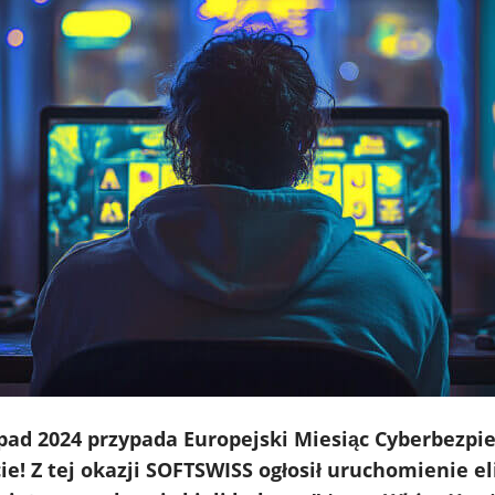
opad 2024 przypada Europejski Miesiąc Cyberbezpie
cie! Z tej okazji SOFTSWISS ogłosił uruchomienie 