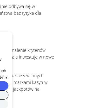
wanie odbywa się w
ństwa bez ryzyka dla
doskonalenie kryteriów
ie i stale inwestuje w nowe
y
ruch
nież sukcesy w innych
jący.
nad 1200 markami kasyn w
regator jackpotów na