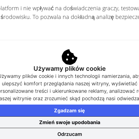
platform i nie wpływać na doświadczenia graczy, testo
rodowisku. To pozwala na dokładną analizę bezpiecze
 programu
erzenie programu Bug Bounty na kolejne produkty i u
Używamy plików cookie
okazuje, że firma traktuje cyberbezpieczeństwo poważn
Używamy plików cookie i innych technologii namierzania, ab
ulepszyć komfort przeglądania naszej witryny, wyświetlać
rsonalizowane treści i ukierunkowane reklamy, analizować 
ejny krok w rozwoju SOFTSWISS. Firma odnotowuje rów
aszej witrynie oraz zrozumieć skąd pochodzą nasi odwiedza
gacja gier. Agregator gier SOFTSWISS połączył się z po
Zgadzam się
, co oznacza znaczący wzrost rok do roku. Również ag
Zmień swoje upodobania
ał wzrost liczby zakładów.
Odrzucam