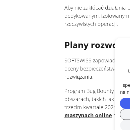
Aby nie zakłócać działania 
dedykowanym, izolowanym ś
rzeczywistych operacji.
Plany rozwoju
SOFTSWISS zapowiada rozsz
oceny bezpieczeństwa. To p
rozwiązania.
spe
Program Bug Bounty to kol
na n
obszarach, takich jak agre
trzecim kwartale 2024 roku
maszynach online
odnotow