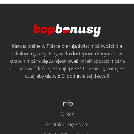
Kasyna online w Polsce oferują świat możliwości dla
lokalnych graczy! Przy wielu dostępnych kasynach, w
których można się zarejestrować, w jaki sposób można
zdecydować, które jest najlepsze? TopBonusy.com jest
tutaj, aby ułatwić Ci podjęcie tej decyzji!
Info
O Nas
Skontaktuj się z Nami