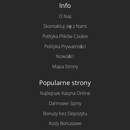
Info
O Nas
Skontaktuj się z Nami
Polityka Plików Cookie
Polityka Prywatności
Nowości
Mapa Strony
Popularne strony
Najlepsze Kasyna Online
Darmowe Spiny
Bonusy bez Depozytu
Kody Bonusowe