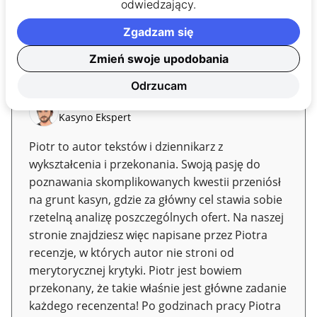
odwiedzający.
hazard online, która zmieni rynek UE?
Zgadzam się
Autor
Zmień swoje upodobania
Odrzucam
Piotr Jędrzejak
Kasyno Ekspert
Piotr to autor tekstów i dziennikarz z
wykształcenia i przekonania. Swoją pasję do
poznawania skomplikowanych kwestii przeniósł
na grunt kasyn, gdzie za główny cel stawia sobie
rzetelną analizę poszczególnych ofert. Na naszej
stronie znajdziesz więc napisane przez Piotra
recenzje, w których autor nie stroni od
merytorycznej krytyki. Piotr jest bowiem
przekonany, że takie właśnie jest główne zadanie
każdego recenzenta! Po godzinach pracy Piotra