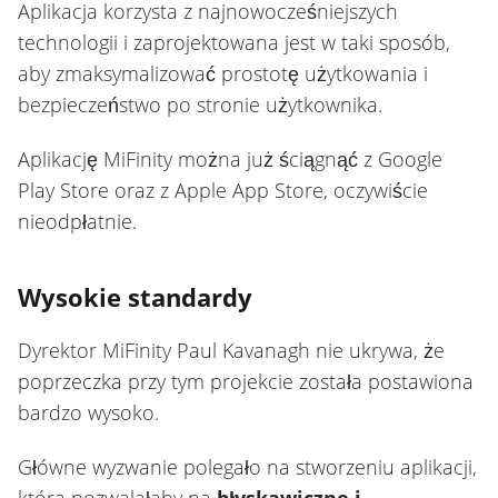
Aplikacja korzysta z najnowocześniejszych
technologii i zaprojektowana jest w taki sposób,
aby zmaksymalizować prostotę użytkowania i
bezpieczeństwo po stronie użytkownika.
Aplikację MiFinity można już ściągnąć z Google
Play Store oraz z Apple App Store, oczywiście
nieodpłatnie.
Wysokie standardy
Dyrektor MiFinity Paul Kavanagh nie ukrywa, że
poprzeczka przy tym projekcie została postawiona
bardzo wysoko.
Główne wyzwanie polegało na stworzeniu aplikacji,
która pozwalałaby na
błyskawiczne i