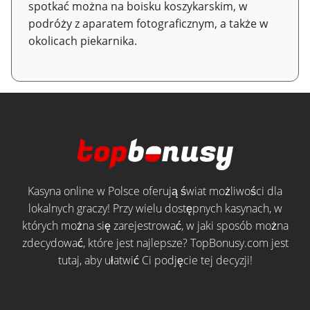
spotkać można na boisku koszykarskim, w
podróży z aparatem fotograficznym, a także w
okolicach piekarnika.
Kasyna online w Polsce oferują świat możliwości dla
lokalnych graczy! Przy wielu dostępnych kasynach, w
których można się zarejestrować, w jaki sposób można
zdecydować, które jest najlepsze? TopBonusy.com jest
tutaj, aby ułatwić Ci podjęcie tej decyzji!