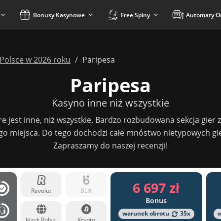
Bonusy Kasynowe
Free Spiny
Automaty O
 Polsce w 2026 roku
Paripesa
Paripesa
Kasyno inne niż wszystkie
re jest inne, niż wszystkie. Bardzo rozbudowana sekcja gier 
go miejsca. Do tego dochodzi całe mnóstwo nietypowych gier,
Zapraszamy do naszej recenzji!
6 697 zł
Revolut
BLIK
Bonus
warunek obrotu
35x
Język Polski
Krypto