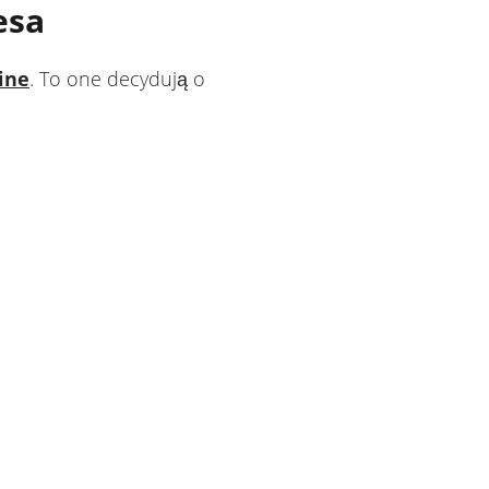
esa
ine
. To one decydują o