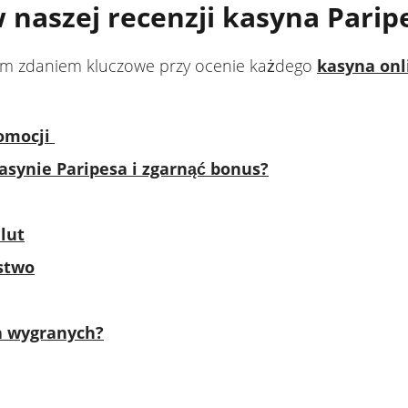
w naszej recenzji kasyna Parip
szym zdaniem kluczowe przy ocenie każdego
kasyna onl
romocji
asynie Paripesa i zgarnąć bonus?
lut
ństwo
a wygranych?