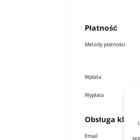
Płatność
Metody płatności
Wpłata
Wypłata
Obsługa klient
Email
spe