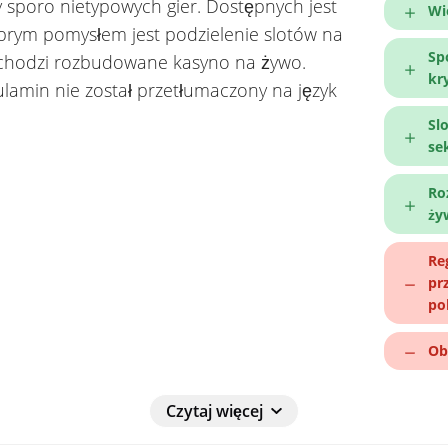
 sporo nietypowych gier. Dostępnych jest
Wi
obrym pomysłem jest podzielenie slotów na
Sp
ochodzi rozbudowane kasyno na żywo.
kr
ulamin nie został przetłumaczony na język
Sl
sek
Ro
ży
Re
pr
po
Ob
Czytaj więcej