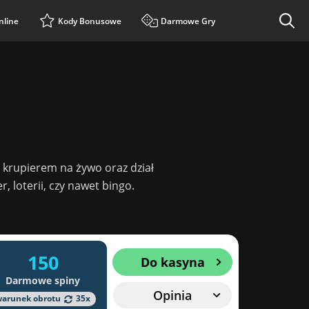
nline
Kody Bonusowe
Darmowe Gry
z krupierem na żywo oraz dział
 loterii, czy nawet bingo.
150
Do kasyna
Darmowe spiny
Opinia
warunek obrotu
35x