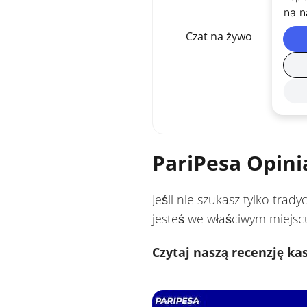
na n
Czat na żywo
PariPesa Opini
Jeśli nie szukasz tylko tra
jesteś we właściwym miejsc
Czytaj naszą recenzję kas