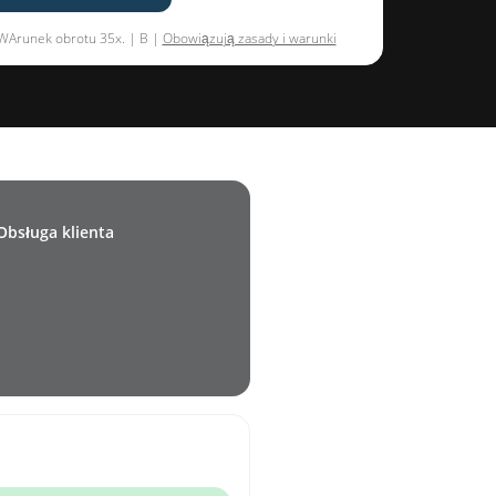
WArunek obrotu 35x. | B |
Obowiązują zasady i warunki
Obsługa klienta