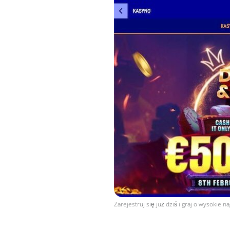
Zarejestruj się już dziś i graj o wysokie 