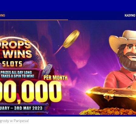
nagrody w Paripesa!