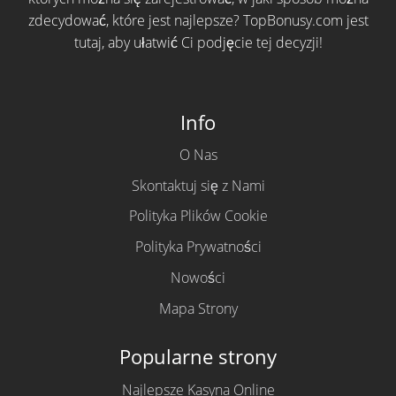
zdecydować, które jest najlepsze? TopBonusy.com jest
tutaj, aby ułatwić Ci podjęcie tej decyzji!
Info
O Nas
Skontaktuj się z Nami
Polityka Plików Cookie
Polityka Prywatności
Nowości
Mapa Strony
Popularne strony
Najlepsze Kasyna Online