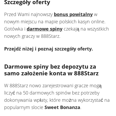
Szczegóły oferty
Przed Wami najnowszy
bonus powitalny
w
nowym miejscu na mapie polskich kasyn online.
Gotówka i
darmowe spiny
czekają na wszystkich
nowych graczy w 888Starz.
Przejdź niżej i poznaj szczegóły oferty.
Darmowe spiny bez depozytu za
samo założenie konta w 888Starz
W 888Starz nowo zarejestrowani gracze mogą
liczyć na 50 darmowych spinów bez potrzeby
dokonywania wpłaty, które można wykorzystać na
popularnym slocie
Sweet Bonanza
.