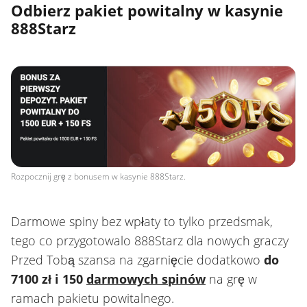
Odbierz pakiet powitalny w kasynie
888Starz
Rozpocznij grę z bonusem w kasynie 888Starz.
Darmowe spiny bez wpłaty to tylko przedsmak,
tego co przygotowalo 888Starz dla nowych graczy
Przed Tobą szansa na zgarnięcie dodatkowo
do
7100 zł i 150
darmowych spinów
na grę w
ramach pakietu powitalnego.