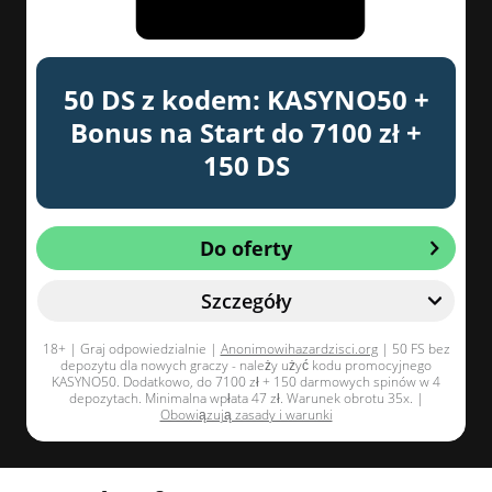
50 DS z kodem: KASYNO50 +
Bonus na Start do 7100 zł +
150 DS
Do oferty
Szczegóły
18+ | Graj odpowiedzialnie |
Anonimowihazardzisci.org
| 50 FS bez
depozytu dla nowych graczy - należy użyć kodu promocyjnego
KASYNO50. Dodatkowo, do 7100 zł + 150 darmowych spinów w 4
depozytach. Minimalna wpłata 47 zł. Warunek obrotu 35x. |
Obowiązują zasady i warunki