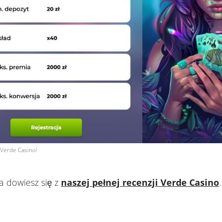
Verde Casino!
a dowiesz się z
naszej pełnej recenzji Verde Casino