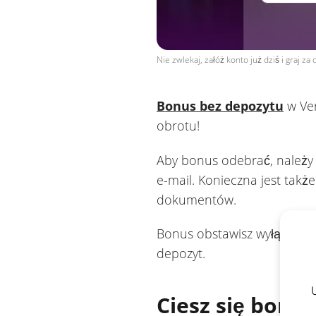
Nie zwlekaj, załóż konto już dziś i graj z
Bonus bez depozytu
w Ver
obrotu!
Aby bonus odebrać, należy 
e-mail. Konieczna jest takż
dokumentów.
Bonus obstawisz wyłącznie z
depozyt.
Ciesz się bonu