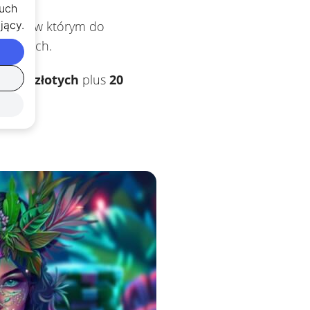
ruch
sino, w którym do
jący.
pozytach.
 2000 złotych
plus
20