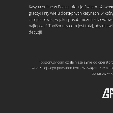
Kasyna online w Polsce oferują świat możliwośc
graczy! Przy wielu dostępnych kasynach, w któ
zarejestrować, w jaki sposób można zdecydować
najlepsze? TopBonusy.com jest tutaj, aby ułatwi
decyzji!
TopBonusy.com działa niezależnie od operato
wcześniejszego powiadomienia. W związku z tym, n
bonusów w każ