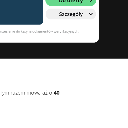
Do oferty
u
Szczegóły
 przesłanie do kasyna dokumentów weryfikacyjnych. |
! Tym razem mowa aż o
40