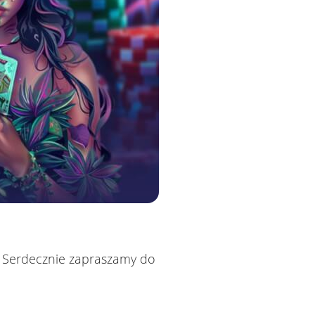
. Serdecznie zapraszamy do