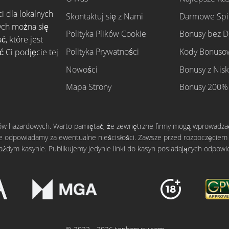
i dla lokalnych
Skontaktuj się z Nami
Darmowe Spi
rych można się
Polityka Plików Cookie
Bonusy bez D
, które jest
Polityka Prywatności
Kody Bonuso
ć Ci podjęcie tej
Nowości
Bonusy z Nis
Mapa Strony
Bonusy 200%
rów hazardowych. Warto pamiętać, że zewnętrzne firmy mogą wprowadza
ie odpowiadamy za ewentualne nieścisłości. Zawsze przed rozpoczęciem 
dym kasynie. Publikujemy jedynie linki do kasyn posiadających odpowie