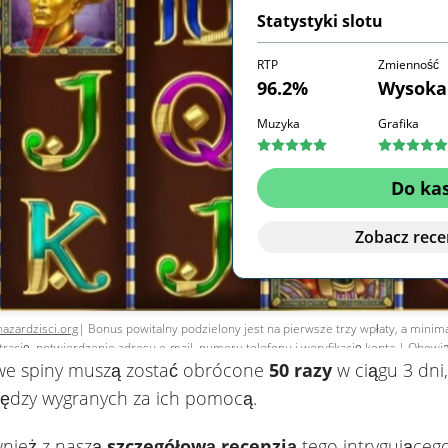
Statystyki slotu
RTP
Zmienność
96.2%
Wysoka
Muzyka
Grafika
Do ka
Zobacz rece
azardzisci.org
| Bonus powitalny podzielony jest na pierwsze trzy wpłaty, a minim
trację, potwierdzenie adresu e-mail, numeru telefonu i weryfikację konta.|
Obowią
we spiny muszą zostać obrócone
50 razy
w ciągu 3 dni,
iędzy wygranych za ich pomocą.
wnież z naszą
szczegółową recenzją
tego intrygująceg