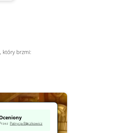
który brzmi:
Oceniony
Przez
Patrycja Bączkowicz