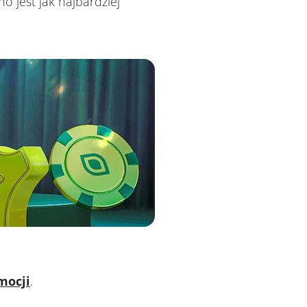
o jest jak najbardziej
mocji
.