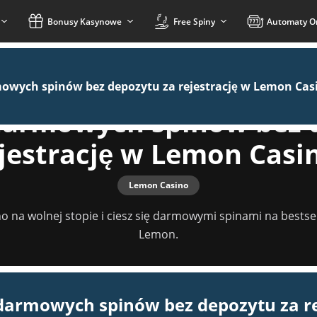
Bonusy Kasynowe
Free Spiny
Automaty O
ów bez depozytu za rejestrację w Lemon Casino!
mowych spinów bez depozytu za rejestrację w Lemon Cas
 darmowych spinów bez 
jestrację w Lemon Casi
Lemon Casino
o na wolnej stopie i ciesz się darmowymi spinami na bests
Lemon.
 darmowych spinów bez depozytu za re