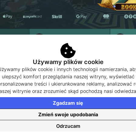
 w Lemon Casino i grać o prawdziwe pieniądze bez depozytu z Twojej strony!
Używamy plików cookie
Używamy plików cookie i innych technologii namierzania, ab
tuje się
bonus bez depozytu
, przygotowany przez Le
ulepszyć komfort przeglądania naszej witryny, wyświetlać
darmowych spinów
do wykorzystania na hitowym aut
rsonalizowane treści i ukierunkowane reklamy, analizować 
aszej witrynie oraz zrozumieć skąd pochodzą nasi odwiedza
Zgadzam się
us bez depozytu w Lemon Casino
Zmień swoje upodobania
mnie proste
, ale na wszelki wypadek podsumujmy je tu
Odrzucam
n Casino i rozpocznij procedurę zakładania konta