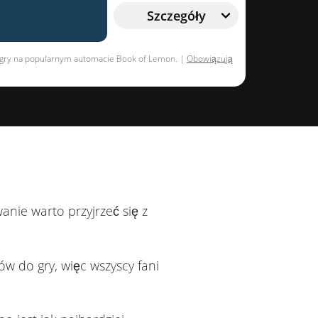
Szczegóły
 gry na popularnym automacie Book of Lemon. |
Obowiązują
anie warto przyjrzeć się z
w do gry, więc wszyscy fani