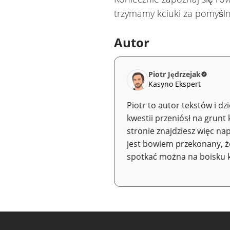
trzymamy kciuki za pomyśln
Autor
Piotr Jędrzejak
Kasyno Ekspert
Piotr to autor tekstów i d
kwestii przeniósł na grunt 
stronie znajdziesz więc nap
jest bowiem przekonany, że
spotkać można na boisku k